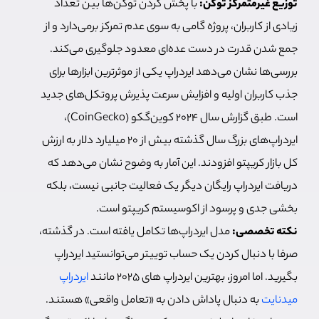
توزیع غیرمتمرکز توکن:
با پخش کردن توکن‌ها بین تعداد
زیادی از کاربران، پروژه گامی به سوی عدم تمرکز برمی‌دارد و از
جمع شدن قدرت در دست عده‌ای معدود جلوگیری می‌کند.
بررسی‌ها نشان می‌دهد ایردراپ یکی از موثرترین ابزارها برای
جذب کاربران اولیه و افزایش سرعت پذیرش پروتکل‌های جدید
است. طبق گزارش سال ۲۰۲۴ کوین‌گکو (CoinGecko)،
ایردراپ‌های بزرگ سال گذشته بیش از ۲۰ میلیارد دلار به ارزش
کل بازار کریپتو افزودند. این آمار به وضوح نشان می‌دهد که
دریافت ایردراپ رایگان دیگر یک فعالیت جانبی نیست، بلکه
بخشی جدی و پرسود از اکوسیستم کریپتو است.
نکته تخصصی:
مدل ایردراپ‌ها تکامل یافته است. در گذشته،
صرفا با دنبال کردن یک حساب توییتر می‌توانستید ایردراپ
بگیرید. اما امروز، بهترین ایردراپ های ۲۰۲۵ مانند
ایردراپ
میدنایت
به دنبال پاداش دادن به «تعامل واقعی» هستند.