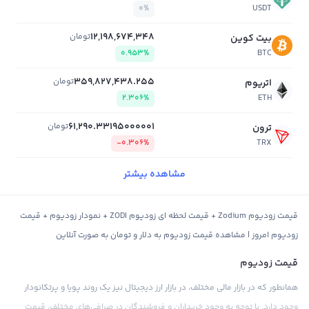
0%
USDT
12,198,674,348
تومان
بیت کوین
0.953%
BTC
359,827,438.255
تومان
اتریوم
2.306%
ETH
61,290.33195000001
تومان
ترون
-0.306%
TRX
مشاهده بیشتر
قیمت زودیوم Zodium + قیمت لحظه ای زودیوم ZODI + نمودار زودیوم + قیمت
زودیوم امروز | مشاهده قیمت زودیوم به دلار و تومان به صورت آنلاین
قیمت زودیوم
همانطور که در بازار مالی مختلف، در بازار ارز دیجیتال نیز یک روند پویا و پرتکانودار
وجود دارد. با توجه به وجود خریداران و فروشندگان در صرافی‌های مختلف، قیمت