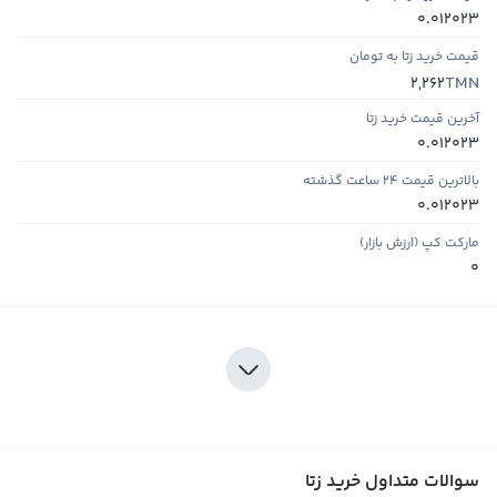
0.012023
قیمت خرید زتا به تومان
TMN
2,262
آخرین قیمت خرید زتا
0.012023
بالاترین قیمت ۲۴ ساعت گذشته
0.012023
مارکت کپ (ارزش بازار)
0
سوالات متداول خرید زتا