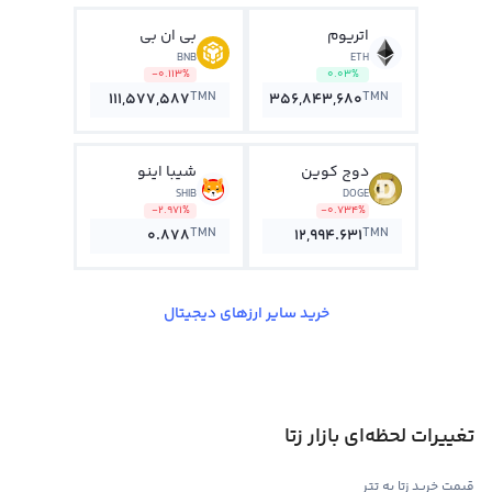
اتریوم
بی ان بی
BNB
ETH
-0.113%
0.03%
TMN
TMN
111,577,587
356,843,680
دوج کوین
شیبا اینو
SHIB
DOGE
-2.971%
-0.734%
TMN
TMN
0.878
12,994.631
خرید سایر ارزهای دیجیتال
تغییرات لحظه‌ای بازار زتا
قیمت خرید زتا به تتر