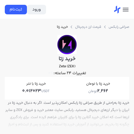
ورود
ثبت‌نام
صرافی رابکس
قیمت ارز دیجیتال
خرید زتا
خرید زتا
Zeta (ZEX)
تغییرات ۲۴ ساعته:
0%
خرید زتا با تومان
خرید زتا با تتر
0.012023
2,262
تومان
USDT
خرید زتا به‌راحتی از طریق صرافی زتا رابکس امکان‌پذیر است. اگر به دنبال خرید زتا در
ایران یا دیگر ارزهای دیجیتال هستید، رابکس سایت معتبر خرید و فروش ZEX و سایر
ارزها است که امکان خرید آنلاین زتا را برای کاربران فراهم کرده است. برای یادگیری
چگونه زتا بخریم، می‌توانید از آموزش خرید زتا استفاده کنید و پس از ثبت‌نام و احراز
هویت، به خرید و فروش زتا ZEX بپردازید. در بازار رابکس، قیمت لحظه‌ای، نمودار و