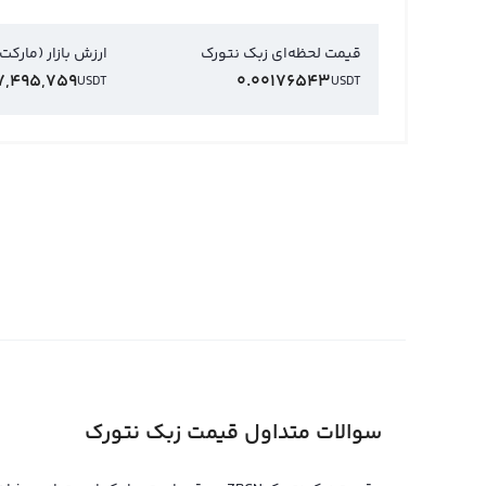
قیمت لحظه‌ای زبک نتورک
ارزش بازار (مارکت
7,495,759
0.00176543
USDT
USDT
سوالات متداول قیمت زبک نتورک