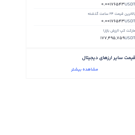
USD
0.00176543
الاترین قیمت ۲۴ ساعت گذشته
USD
0.00176543
ارکت کپ (ارزش بازار)
USD
177,495,759
یمت سایر ارزهای دیجیتال
186,400.5
تومان
تتر
0%
USDT
12,113,050,092
تومان
بیت کوین
0.441%
BTC
357,035,245.71000004
تومان
اتریوم
0.135%
ETH
61,158.00405
تومان
ترون
0.183%
TRX