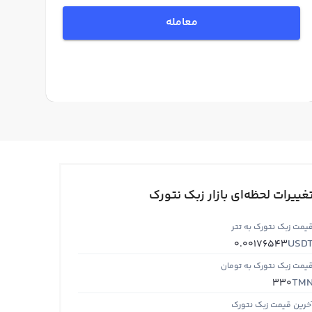
معامله
غییرات لحظه‌ای بازار زبک نتورک
یمت زبک نتورک به تتر
USD
0.00176543
یمت زبک نتورک به تومان
TM
330
خرین قیمت زبک نتورک