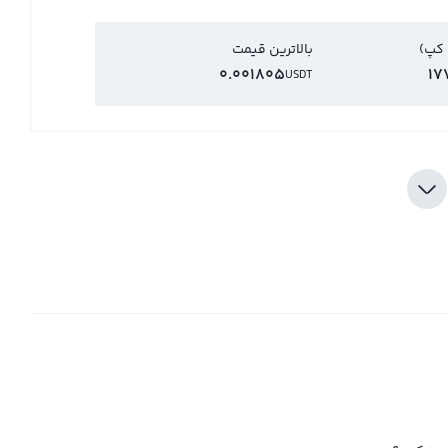
 کپ)
بالاترین قیمت
0.001805
17
USDT