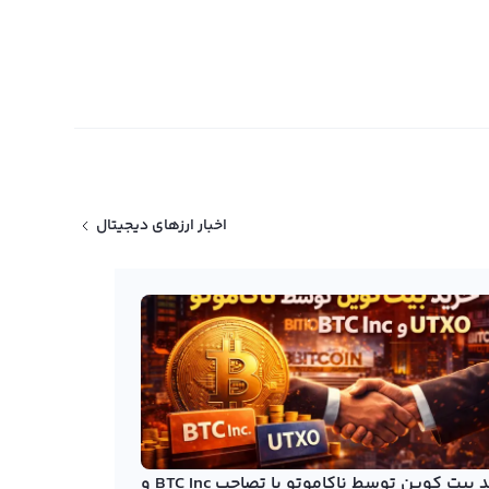
اخبار ارزهای دیجیتال
خرید بیت کوین توسط ناکاموتو با تصاحب BTC Inc و