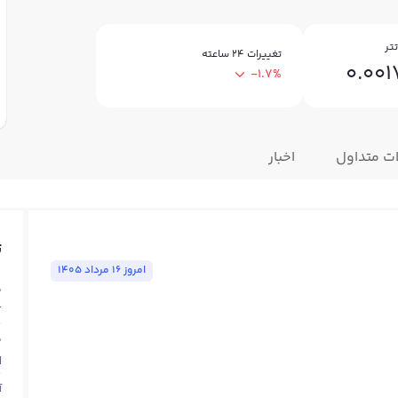
تر
تغییرات ۲۴ ساعته
0.00
-1.7%
ت متداول
اخبار
ت
امروز ١٦ مرداد ١٤٠٥
ق
T
ق
N
آ