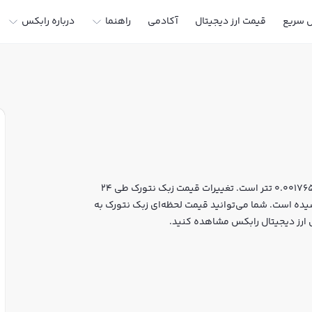
ل سریع
قیمت ارز دیجیتال
آکادمی
راهنما
درباره رابکس
قیمت لحظه‌ای زبک نتورک هم اکنون معادل 330 تومان یا 0.00176543 تتر است. تغییرات قیمت زبک نتورک طی 24
1.% بوده و مارکت کپ آن به 177,495,759 دلار رسیده است. شما می‌توانید قیمت لحظه‌ای زبک نتورک به
فی ارز دیجیتال رابکس مشاهده کنید.