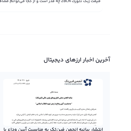
قیمت زبک نتورک ZBCN چه قدر است و از کجا می‌توانم مشاهده کنم؟
آخرین اخبار ارزهای دیجیتال
انتشار بیانیه انجمن فین‌تک به مناسبت آیین وداع با