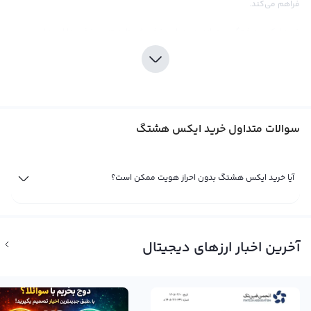
فراهم می‌کند.
خرید ایکس هشتگ می‌تواند به عنوان بخشی از برنامه تنوع‌بخشی دارایی‌های
دیجیتال شما در بازار ارزهای دیجیتال باشد. با صرافی رابکس، شما می‌توانید به راحتی
ایکس هشتگ خود را خریداری کنید، زیرا این صرافی با ارائه قیمت‌های رقابتی و کارمزد
مناسب، اطمینانی از تجربه خریدی مطلوب برای کاربرانش فراهم می‌کند. از طرفی، با
توجه به اینکه ایکس هشتگ به تازگی معرفی شده است، نمی‌توان از محدودیت‌ها و
سوالات متداول خرید ایکس هشتگ
چالش‌هایی که ممکن است در مورد این ارز دیجیتال وجود داشته باشد، غافل بود.
بنابراین، تحقیقات و شناخت دقیق از بازار ایکس هشتگ باعث خواهد شد که شما با
اطمینان بیشتری به خرید این ارز دیجیتال بپردازید و بتوانید بهره‌وری بیشتری از
آیا خرید ایکس هشتگ بدون احراز هویت ممکن است؟
سرمایه‌گذاری خود در این ارز داشته باشید.
فروش ایکس هشتگ (Selling xHashtag)
با ورود به بازار ارزهای دیجیتال، احتمالاً با نام‌هایی مثل بیتکوین، اتریوم و ریپل آشنا
آخرین اخبار ارزهای دیجیتال
شده‌اید. اما فعالیت‌های بازاریابی زیادی در حال حاضر از یک ارز دیگر به نام ایکس
هشتگ یا همان XTAG خبر می‌دهند. ایکس هشتگ در حقیقت یک ارز دیجیتال جدید
است که نسبتاً جدیدتر از بیتکوین و رمز ارزهای دیگر است. این ارز با نماد XTAG تجارت