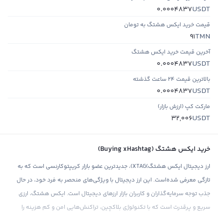
USDT
0.0004837
قیمت خرید ایکس هشتگ به تومان
TMN
91
آخرین قیمت خرید ایکس هشتگ
USDT
0.0004837
بالاترین قیمت ۲۴ ساعت گذشته
USDT
0.0004837
مارکت کپ (ارزش بازار)
USDT
32,006
خرید ایکس هشتگ (Buying xHashtag)
ارز دیجیتال ایکس هشتگ)XTAG)، جدیدترین عضو بازار کریپتوکارنسی است که به
تازگی معرفی شده‌است. این ارز دیجیتال با ویژگی‌های منحصر به فرد خود، در حال
جذب توجه سرمایه‌گذاران و کاربران بازار ارزهای دیجیتال است. ایکس هشتگ، ارزی
سریع و پرقدرت است که با تکنولوژی بلاکچین، تراکنش‌هایی امن و کم هزینه را