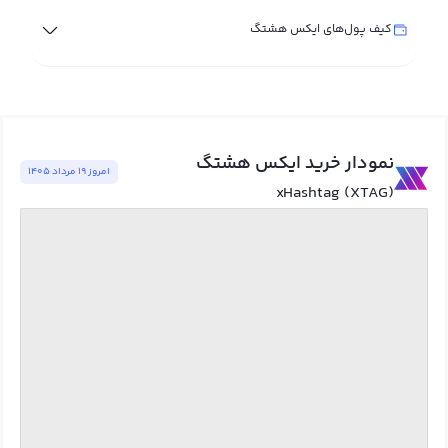
کیف پول‌های ایکس هشتگ
نمودار خرید ایکس هشتگ
امروز ١٩ مرداد ١٤٠٥
xHashtag (XTAG)