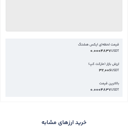
قیمت لحظه‌ای ایکس هشتگ
0.0004837
USDT
ارزش بازار (مارکت کپ)
32,006
USDT
بالاترین قیمت
0.0004837
USDT
خرید ارزهای مشابه