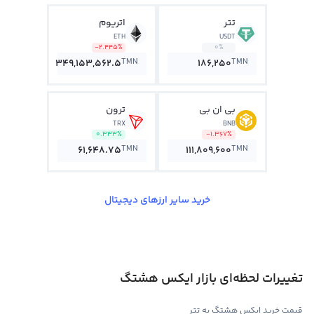
تتر
اتریوم
ETH
USDT
-2.445%
0%
TMN
TMN
349,153,562.5
186,250
بی ان بی
ترون
TRX
BNB
0.333%
-1.367%
TMN
TMN
61,648.75
111,809,600
خرید سایر ارزهای دیجیتال
تغییرات لحظه‌ای بازار ایکس هشتگ
قیمت خرید ایکس هشتگ به تتر