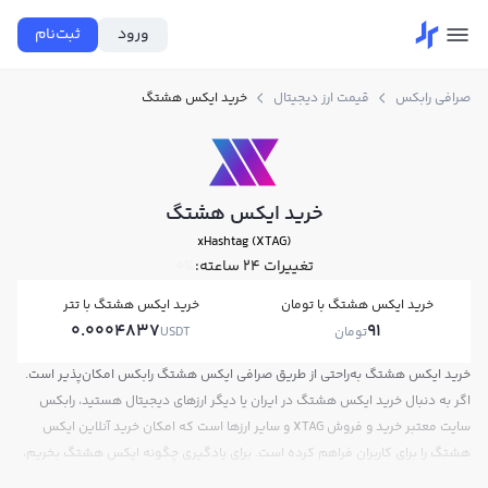
ورود
ثبت‌نام
صرافی رابکس
قیمت ارز دیجیتال
خرید ایکس هشتگ
خرید ایکس هشتگ
xHashtag (XTAG)
تغییرات ۲۴ ساعته:
0%
خرید ایکس هشتگ با تومان
خرید ایکس هشتگ با تتر
0.0004837
91
تومان
USDT
خرید ایکس هشتگ به‌راحتی از طریق صرافی ایکس هشتگ رابکس امکان‌پذیر است.
اگر به دنبال خرید ایکس هشتگ در ایران یا دیگر ارزهای دیجیتال هستید، رابکس
سایت معتبر خرید و فروش XTAG و سایر ارزها است که امکان خرید آنلاین ایکس
هشتگ را برای کاربران فراهم کرده است. برای یادگیری چگونه ایکس هشتگ بخریم،
می‌توانید از آموزش خرید ایکس هشتگ استفاده کنید و پس از ثبت‌نام و احراز هویت،