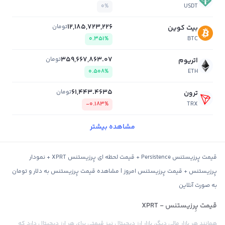
0%
USDT
12,185,723,226
تومان
بیت کوین
0.351%
BTC
359,667,863.07
تومان
اتریوم
0.508%
ETH
61,443.4635
تومان
ترون
-0.183%
TRX
مشاهده بیشتر
قیمت پِرزیستنس Persistence + قیمت لحظه ای پِرزیستنس XPRT + نمودار
پِرزیستنس + قیمت پِرزیستنس امروز | مشاهده قیمت پِرزیستنس به دلار و تومان
به صورت آنلاین
قیمت پِرزیستنس - XPRT
همانند هر بازار مالی دیگر، بازار ارز دیجیتال نیز قیمتی برای هر ارز دیجیتال دارد که