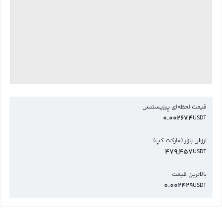
قیمت لحظه‌ای پِرزیستنس
0.002674
USDT
ارزش بازار (مارکت کپ)
479,457
USDT
بالاترین قیمت
0.002429
USDT