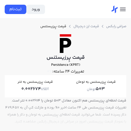
ورود
ثبت‌نام
صرافی رابکس
قیمت ارز دیجیتال
قیمت پِرزیستنس
قیمت پِرزیستنس
Persistence (XPRT)
تغییرات ۲۴ ساعته:
0%
قیمت پِرزیستنس به تومان
قیمت پِرزیستنس به تتر
0.002674
503
تومان
USDT
قیمت لحظه‌ای پِرزیستنس هم اکنون معادل 503 تومان یا 0.002674 تتر است.
تغییرات قیمت پِرزیستنس طی 24 ساعت اخیر 0% بوده و مارکت کپ آن به 479,457
دلار رسیده است. شما می‌توانید قیمت لحظه‌ای پِرزیستنس به تومان و دلار را همراه
با نمودار قیمت پِرزیستنس امروز در صرافی ارز دیجیتال رابکس مشاهده کنید.