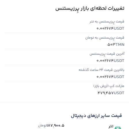
تغییرات لحظه‌ای بازار پِرزیستنس
قیمت پِرزیستنس به تتر
USDT
0.002674
قیمت پِرزیستنس به تومان
TMN
503
آخرین قیمت پِرزیستنس
USDT
0.002674
بالاترین قیمت ۲۴ ساعت گذشته
USDT
0.002674
مارکت کپ (ارزش بازار)
USDT
479,457
قیمت سایر ارزهای دیجیتال
187,900.5
تومان
تتر