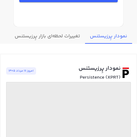
نمودار پِرزیستنس
تغییرات لحظه‌ای بازار پِرزیستنس
قیم
نمودار پِرزیستنس
امروز ١٦ مرداد ١٤٠٥
Persistence (XPRT)