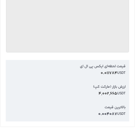
قیمت لحظه‌ای ایکس پی ال ای
0.011784
USDT
ارزش بازار (مارکت کپ)
4,002,665
USDT
بالاترین قیمت
0.004087
USDT