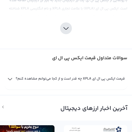
با رونمایی از ایکس پی ال ای، یک ارز دیجیتال جدید به بازار ارز دیجیتال اضافه شده
است. ایکس پی ال ای (XPLA) با علامت تجاری XPLA و نام انگلیسی XPLA شناخته
می‌شود. این ارز دیجیتال نسبت به بیت کوین، خیلی جوان تر است و در حال حاضر
بازار کوچکی در مقایسه با بیت کوین دارد.
همانند دیگر ارزهای دیجیتال، قیمت ایکس پی ال ای نیز تابع تراز تقاضا و عرضه است.
عوامل مختلفی می‌توانند بر قیمت این ارز دیجیتال تأثیر بگذارند، از جمله وضعیت
اقتصادی، خبرهای سیاسی، اجتماعی و فاندامنتال. با افزایش آگاهی مردم از ایکس
سوالات متداول قیمت ایکس پی ال ای
پی ال ای و معرفی آن در سطح بین‌المللی، می‌توان انتظار داشت قیمت آن نیز افزایش
یافته و کسب سود بوده باشد.
قیمت ایکس پی ال ای XPLA چه قدر است و از کجا می‌توانم مشاهده کنم؟
همانند بیت کوین، قیمت ایکس پی ال ای نیز می‌تواند به صورت مقایسه با پول‌های
فیات مختلف، همچون دلار و تومان، یا ارزهای دیجیتال دیگر مانند تتر و اتریوم نشان
داده شود. بیشترین مقایسه در صرافی‌های بین‌المللی، با تتر انجام می‌شود. قیمت
ایکس پی ال ای در تتر نمایش داده شده و مبلغی معادل با یک دلار آمریکا است. اما
آخرین اخبار ارزهای دیجیتال
همانند هر ارز دیجیتال دیگر، می‌تواند نوساناتی حول این مقدار داشته باشد و با
توجه به عوامل مختلف، قیمت آن متغیر خواهد بود.