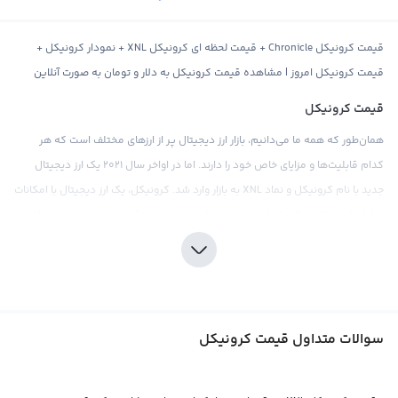
قیمت کرونیکل Chronicle + قیمت لحظه ای کرونیکل XNL + نمودار کرونیکل +
قیمت کرونیکل امروز | مشاهده قیمت کرونیکل به دلار و تومان به صورت آنلاین
قیمت کرونیکل
همان‌طور که همه ما می‌دانیم، بازار ارز دیجیتال پر از ارزهای مختلف است که هر
کدام قابلیت‌ها و مزایای خاص خود را دارند. اما در اواخر سال ۲۰۲۱ یک ارز دیجیتال
جدید با نام کرونیکل و نماد XNL به بازار وارد شد. کرونیکل، یک ارز دیجیتال با امکانات
فراوان است که به کاربران اجازه می‌دهد امنیت و محرمانگی بیشتری را در معاملات
خود داشته باشند.
قیمت کرونیکل نیز مانند هر ارز دیجیتال دیگری به تقاضا و عرضه در صرافی‌های ارز
دیجیتال وابسته است، اما با توجه به فعالیت‌های خاص این ارز، ارزش آن در بازار
همواره در حال افزایش است. همانند بیت کوین، قیمت کرونیکل نیز قابل مقایسه با
سوالات متداول قیمت کرونیکل
ارزهای دیگر مثل دلار و تتر است و معمولا به صورت مستقیم با ارزهای محبوب
محاسبه می‌شود.