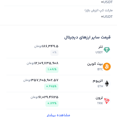
USDT
0
مارکت کپ (ارزش بازار)
USDT
0
قیمت سایر ارزهای دیجیتال
186,349.5
تومان
تتر
0%
USDT
12,109,735,908
تومان
بیت کوین
1.081%
BTC
357,205,902.57
تومان
اتریوم
0.675%
ETH
61,029.46125
تومان
ترون
0.122%
TRX
مشاهده بیشتر