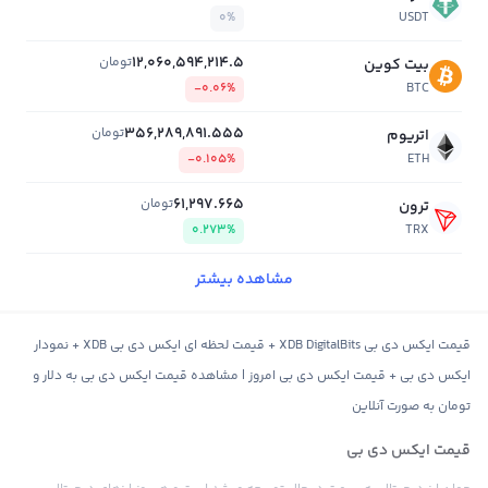
0%
USDT
12,060,594,214.5
تومان
بیت کوین
-0.06%
BTC
356,289,891.555
تومان
اتریوم
-0.105%
ETH
61,297.665
تومان
ترون
0.273%
TRX
مشاهده بیشتر
قیمت ایکس دی بی XDB DigitalBits + قیمت لحظه ای ایکس دی بی XDB + نمودار
ایکس دی بی + قیمت ایکس دی بی امروز | مشاهده قیمت ایکس دی بی به دلار و
تومان به صورت آنلاین
قیمت ایکس دی بی