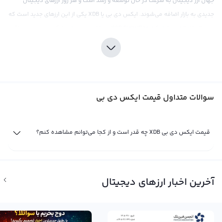
جهان ارز دیجیتال به سرعت در حال توسعه و رشد است و هر روز ارزهای دیجیتال
جدیدی به بازار اضافه می‌شوند. ایکس دی بی یا XDB یکی از این ارزهای جدید است که
در سال ۲۰۱۸ توسط شرکت XDB DigitalBits به بازار معرفی شد. ایکس دی بی در واقع
یک پلتفرم تحت شبکه بلاکچین است که امکان انتقال ارزهای دیجیتال، نقدی، اسناد
و صورتحساب های الکترونیکی را فراهم می‌کند. طراحی ایکس دی بی به گونه‌ای است
که تسهیل معاملات ارزهای دیجیتال و سایر ورودی‌های مالی را برای کاربران ساده و
قابل دسترس کند و این امر می‌تواند بیشتر مثل یک عملکرد فنّی تلفیقی باشد و
سوالات متداول قیمت ایکس دی بی
بیشتر مثل یک پل ارتباط سنتی میان مالیاتی بوده باشد.
همانند سایر ارزهای دیجیتال، قیمت ایکس دی بی نیز در بازار توسط عرضه و تقاضای
صرافی‌های ارز دیجیتال تعیین می‌شود. هرچه تقاضا برای خرید ایکس دی بی بیشتر
قیمت ایکس دی بی XDB چه قدر است و از کجا می‌توانم مشاهده کنم؟
شود، قیمت این ارز نیز افزایش می‌یابد و برعکس، هرچه عرضه برای فروش ایکس دی
بی بیشتر شود، قیمت این ارز نیز کاهش می‌یابد. بنابراین، عوامل اقتصادی و
رویدادهای سیاسی و اجتماعی نیز می‌توانند تأثیر زیادی بر روند قیمت ایکس دی بی
آخرین اخبار ارزهای دیجیتال
داشته باشند. علاوه بر آن، معاملات ایکس دی بی می‌تواند در مقایسه با ارزهای
دیجیتال دیگر نیز تأثیر بسزایی بر روند قیمت این ارز داشته باشد. در نهایت،
مهمترین نکته در مبحث قیمت ایکس دی بی این است که هر تاجری در بازار ارز