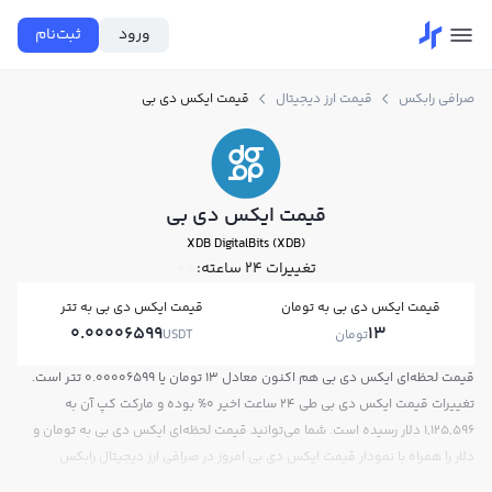
ورود
ثبت‌نام
صرافی رابکس
قیمت ارز دیجیتال
قیمت ایکس دی بی
قیمت ایکس دی بی
XDB DigitalBits (XDB)
تغییرات ۲۴ ساعته:
0%
قیمت ایکس دی بی به تومان
قیمت ایکس دی بی به تتر
0.00006599
13
تومان
USDT
قیمت لحظه‌ای ایکس دی بی هم اکنون معادل 13 تومان یا 0.00006599 تتر است.
تغییرات قیمت ایکس دی بی طی 24 ساعت اخیر 0% بوده و مارکت کپ آن به
1,125,596 دلار رسیده است. شما می‌توانید قیمت لحظه‌ای ایکس دی بی به تومان و
دلار را همراه با نمودار قیمت ایکس دی بی امروز در صرافی ارز دیجیتال رابکس
مشاهده کنید.