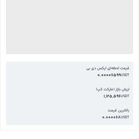
قیمت لحظه‌ای ایکس دی بی
0.00006599
USDT
ارزش بازار (مارکت کپ)
1,125,596
USDT
بالاترین قیمت
0.000068
USDT