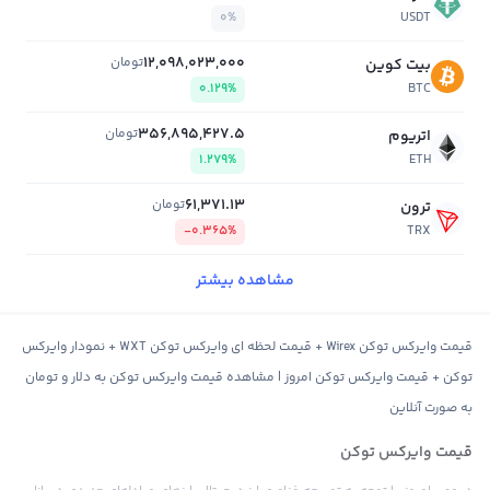
0%
USDT
12,098,023,000
تومان
بیت کوین
0.129%
BTC
356,895,427.5
تومان
اتریوم
1.279%
ETH
61,371.13
تومان
ترون
-0.365%
TRX
مشاهده بیشتر
قیمت وایرکس توکن Wirex + قیمت لحظه ای وایرکس توکن WXT + نمودار وایرکس
توکن + قیمت وایرکس توکن امروز | مشاهده قیمت وایرکس توکن به دلار و تومان
به صورت آنلاین
قیمت وایرکس توکن