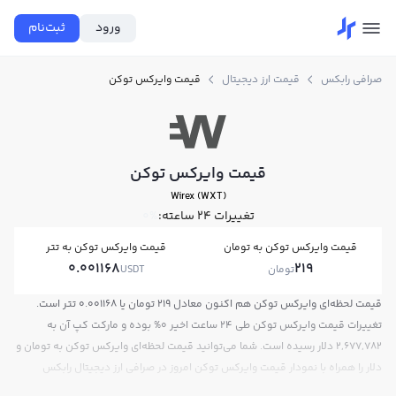
ورود
ثبت‌نام
صرافی رابکس
قیمت ارز دیجیتال
قیمت وایرکس توکن
قیمت وایرکس توکن
Wirex (WXT)
تغییرات ۲۴ ساعته:
0%
قیمت وایرکس توکن به تومان
قیمت وایرکس توکن به تتر
0.001168
219
تومان
USDT
قیمت لحظه‌ای وایرکس توکن هم اکنون معادل 219 تومان یا 0.001168 تتر است.
تغییرات قیمت وایرکس توکن طی 24 ساعت اخیر 0% بوده و مارکت کپ آن به
2,677,782 دلار رسیده است. شما می‌توانید قیمت لحظه‌ای وایرکس توکن به تومان و
دلار را همراه با نمودار قیمت وایرکس توکن امروز در صرافی ارز دیجیتال رابکس
مشاهده کنید.