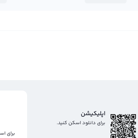
تایم فریم‌های مختلف مشاهده و تحلیل کنند. نمودار وونکلی پاور با علامت تجاری WOOP و نام انگلیسی Woonkly Power
 بیشتر بدانیم و امکاناتی که برای کاربران به ارمغان می‌آورد را
خرید وونکلی پاور
اپلیکیشن
برای دانلود اسکن کنید.
برای اس