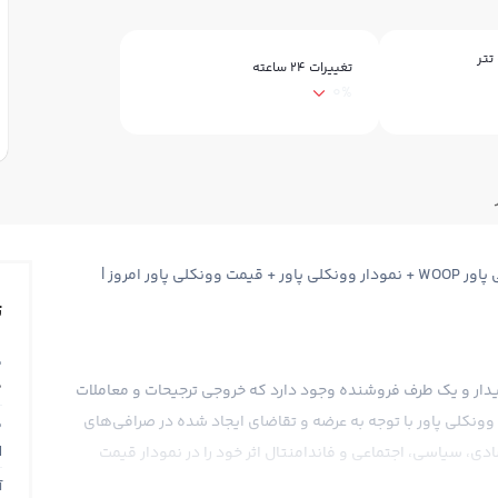
تتر
تغییرات ۲۴ ساعته
0%
قیمت وونکلی پاور Woonkly Power + قیمت لحظه ای وونکلی پاور WOOP + نمودار وونکلی پاور + قیمت وونکلی پاور امروز |
ت
ق
0
 خریدار و یک طرف فروشنده وجود دارد که خروجی ترجیحات و معاملات
ونکلی پاور با توجه به عرضه و تقاضای ایجاد شده در صرافی‌های
ق
N
دی، سیاسی، اجتماعی و فاندامنتال اثر خود را در نمودار قیمت
آ