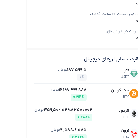
الاترین قیمت ۲۴ ساعت گذشته
ارکت کپ (ارزش بازار)
یمت سایر ارزهای دیجیتال
187,599.5
تومان
تتر
0%
USDT
12,198,469,888
تومان
بیت کوین
0.614%
BTC
359,502,549.83500004
تومان
اتریوم
0.452%
ETH
61,588.91585
تومان
ترون
0.306%
TRX