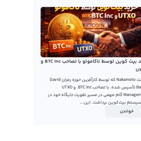
خرید بیت کوین توسط ناکاموتو با تصاحب BTC Inc و
U
شرکت Nakamoto که توسط کارآفرین حوزه رمزارز David
Bailey تأسیس شده، با تصاحب BTC Inc. و UTXO
Management گام مهمی در مسیر تقویت جایگاه خود در
یستم بیت‌کوین برداشت. این...
خواندن