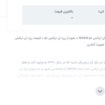
 کپ)
بالاترین قیمت
-
قیمت رپد ان ایکس ام Wrapped NXM + قیمت لحظه ای رپد ان ایکس ام WNXM + نمودار رپد ان ایکس ام + قیمت رپد ان ایکس
 صورت آنلاین
رپد ان ایکس ام یا همان Wrapped NXM یک ارز دیجیتال جدید در بازار ارز دیجیتال است که در سال ۲۰۲۰ به وجود آمد و هم
اکنون در بیشتر صرافی های ارز دیجیتال معامله می شود. رپد ان ایکس ام با نماد WNXM شناخته می شود و به عنوان یک ارز
 ساخته شده است. این ارز دیجیتال توسط تیمی از توسعه دهندگان
یری و امنیت بالایی دارد.
 ارز دیجیتال تعیین می شود و تاثیرات مختلفی بر روند قیمت آن
ات بین المللی و حتی سخنان مقامات مختلف در صنعت ارزهای
تاثیر بگذارد. همچنین در مقایسه با بیت کوین، قیمت رپد ان ایکس