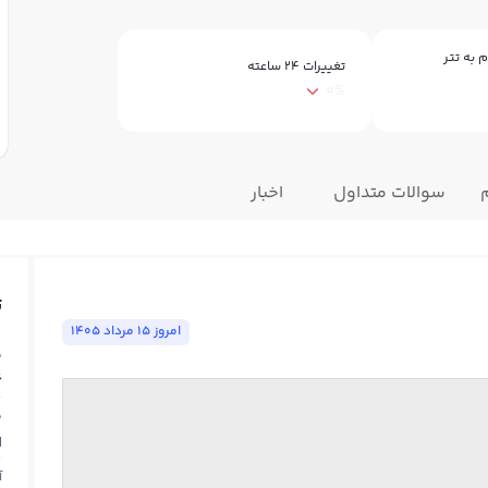
 به تتر
تغییرات ۲۴ ساعته
0%
سوالات متداول
اخبار
ت
امروز ١٥ مرداد ١٤٠٥
ق
6
ق
N
آ