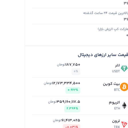
3
الاترین قیمت ۲۴ ساعت گذشته
3
ارکت کپ (ارزش بازار)
یمت سایر ارزهای دیجیتال
187,750
تومان
تتر
0%
USDT
12,173,334,500
تومان
بیت کوین
0.962%
BTC
359,160,117.5
تومان
اتریوم
2.364%
ETH
61,413.025
تومان
ترون
-0.031%
TRX