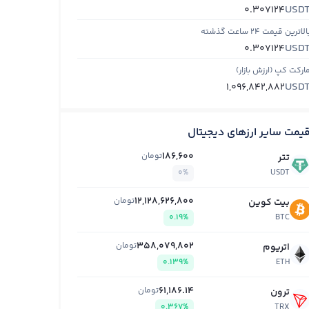
USD
0.307124
الاترین قیمت ۲۴ ساعت گذشته
USD
0.307124
ارکت کپ (ارزش بازار)
USD
1,096,842,882
یمت سایر ارزهای دیجیتال
186,600
تومان
تتر
0%
USDT
12,128,626,800
تومان
بیت کوین
0.19%
BTC
358,079,802
تومان
اتریوم
0.139%
ETH
61,186.14
تومان
ترون
0.367%
TRX