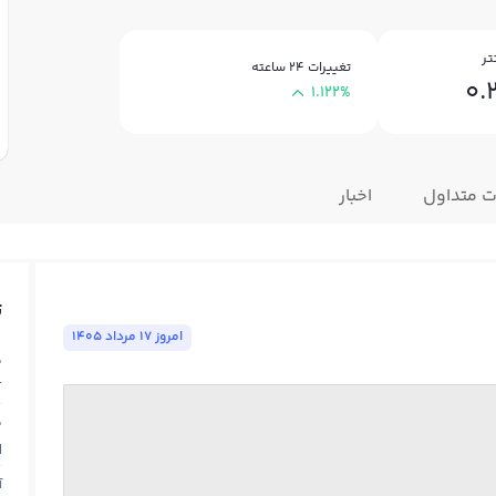
تر
تغییرات ۲۴ ساعته
0.
1.122%
ت متداول
اخبار
ت
امروز ١٧ مرداد ١٤٠٥
ق
T
ق
N
آ