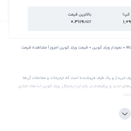
 کپ)
بالاترین قیمت
0.3119
1,0
USDT
قیمت ورلد کوین World coin + قیمت لحظه ای ورلد کوین WLD + نمودار ورلد کوین + قیمت ورلد کوین امروز | مشاهده قیمت
ک طرف خریدار و یک طرف فروشنده است که ترجیحات و معاملات آن‌ها
های جدید و پرطرفدار در بازار ارز دیجیتال، ورلد کوین (با نماد تجاری
 در بازار تعیین می‌شود. با این حال، ورلد کوین دارای امکانات
رز دیجیتال قدرتمند تبدیل کرده است. پروژه‌ای که این ارز
ست که به وسیله انجام تحقیقات و توسعه بر روی این ارز دیجیتال،
 به سطح جدیدی برساند.