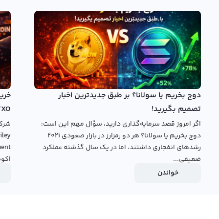
ه از روش‌های مختلف نمایشی مثل کندل و نمودار خطی اطلاعات قیمت این ارز
 مختلف برای تحلیل وجود دارد.
ورلد کوین را از ابتدای فعالیت آن به کاربران ارائه نمی‌کنند. این
 و هنوز در مقیاس بزرگی مورد توجه قرار نگرفته است. برای مشاهده نمودار قیمت
وبسایت صرافی مورد نظر خود مراجعه کنید. رابکس در این صفحه
ائه می‌کند و از ابزارهای تحلیل پیشرفته برای بررسی این ارز
دوج بخریم یا سولانا؟ بر طبق جدیدترین اخبار
تصمیم بگیرید!
TXO
خرید ورلد کوین
بروید.
اگر امروز قصد سرمایه‌گذاری دارید، سؤال مهم این است:
دوج بخریم یا سولانا؟ هر دو رمزارز در بازار صعودی ۲۰۲۱
رشدهای انفجاری داشتند، اما در یک سال گذشته عملکرد
ضعیفی...
اکوس
خواندن