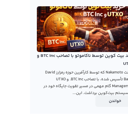
خرید بیت کوین توسط ناکاموتو با تصاحب BTC Inc و
U
شرکت Nakamoto که توسط کارآفرین حوزه رمزارز David
Bailey تأسیس شده، با تصاحب BTC Inc. و UTXO
Management گام مهمی در مسیر تقویت جایگاه خود در
یستم بیت‌کوین برداشت. این...
خواندن