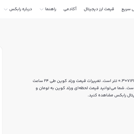
ل سریع
قیمت ارز دیجیتال
آکادمی
راهنما
درباره رابکس
قیمت لحظه‌ای ورلد کوین هم اکنون معادل 57,313 تومان یا 0.307124 تتر است. تغییرات قیمت ورلد کوین طی 24 ساعت
ارکت کپ آن به 1,096,842,882 دلار رسیده است. شما می‌توانید قیمت لحظه‌ای ورلد کوین به تومان و
یجیتال رابکس مشاهده کنید.