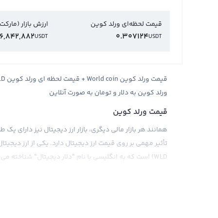
قیمت لحظه‌ای ورلد کوین
ارزش بازار (مارکت
96,842,882
0.307124
USDT
USDT
ورلد کوین به دلار و تومان به صورت آنلاین
قیمت ورلد کوین
همانند هر بازار مالی دیگری، بازار ارز دیجیتال نیز دارای ی
تأثیر مهمی بر روی قیمت ارز دیجیتال دارد. یکی از ارز دیجیتال‌
WLD) است که به انگلیسی با نام "دلار دیجیتال" شناخته می‌شود.
همانند بیت کوین، قیمت ورلد کوین نیز بر اساس تقاضا و عرضه
اضافی و بهبودهایی نسبت به بیت کوین است که آن را به یک ا
دیجیتال را تحت پشتیبانی قرار داده است، بنیاد ورلد کوین ا
در حال تحقق چشم‌گیری توانسته است تا قیمت ورلد کوین را