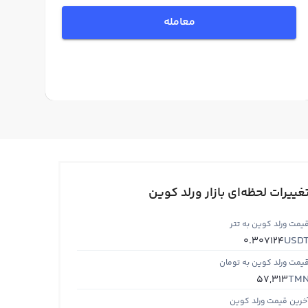
معامله
غییرات لحظه‌ای بازار ورلد کوین
یمت ورلد کوین به تتر
USD
0.307124
یمت ورلد کوین به تومان
TM
57,313
خرین قیمت ورلد کوین