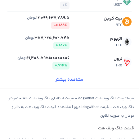
0%
USDT
12,069,637,789.5
تومان
بیت کوین
-0.188%
BTC
357,225,602.745
تومان
اتریوم
0.187%
ETH
61,408.595100000006
تومان
ترون
0.764%
TRX
مشاهده بیشتر
قیمتقیمت داگ ویف هت dogwifhat + قیمت لحظه ای داگ ویف هت WIF + نمودار
داگ ویف هت + قیمت dogwifhat امروز | مشاهده قیمت داگ ویف هت به دلار و
تومان به صورت آنلاین
قیمت داگ ویف هت