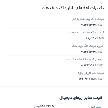
تغییرات لحظه‌ای بازار داگ ویف هت
قیمت داگ ویف هت به تتر
USDT
0.142563
قیمت داگ ویف هت به تومان
TMN
26,547
آخرین قیمت داگ ویف هت
USDT
0.142563
بالاترین قیمت ۲۴ ساعت گذشته
USDT
0.142563
مارکت کپ (ارزش بازار)
USDT
142,247,118
قیمت سایر ارزهای دیجیتال
186,199.5
تومان
تتر