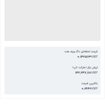
قیمت لحظه‌ای داگ ویف هت
0.142563
USDT
ارزش بازار (مارکت کپ)
142,247,118
USDT
بالاترین قیمت
0.1442
USDT