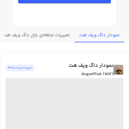
نمودار داگ ویف هت
تغییرات لحظه‌ای بازار داگ ویف هت
نمودار داگ ویف هت
امروز ١٨ مرداد ١٤٠٥
dogwifhat (WIF)