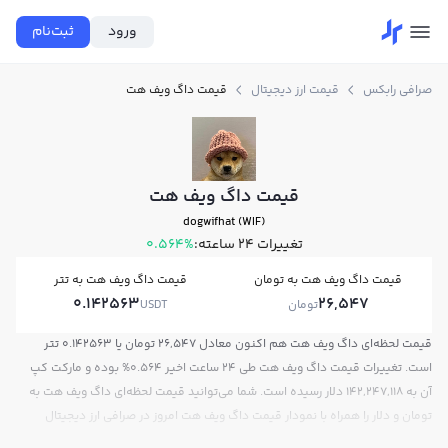
ورود
ثبت‌نام
صرافی رابکس
قیمت ارز دیجیتال
قیمت داگ ویف هت
قیمت داگ ویف هت
dogwifhat (WIF)
تغییرات ۲۴ ساعته:
0.564%
قیمت داگ ویف هت به تومان
قیمت داگ ویف هت به تتر
0.142563
26,547
تومان
USDT
قیمت لحظه‌ای داگ ویف هت هم اکنون معادل 26,547 تومان یا 0.142563 تتر
است. تغییرات قیمت داگ ویف هت طی 24 ساعت اخیر 0.564% بوده و مارکت کپ
آن به 142,247,118 دلار رسیده است. شما می‌توانید قیمت لحظه‌ای داگ ویف هت به
تومان و دلار را همراه با نمودار قیمت داگ ویف هت امروز در صرافی ارز دیجیتال
رابکس مشاهده کنید.