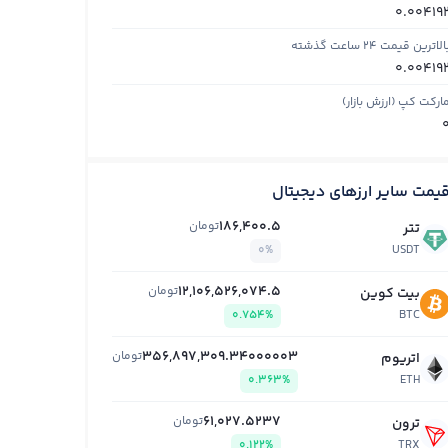
0.00419
الاترین قیمت ۲۴ ساعت گذشته
0.00419
ارکت کپ (ارزش بازار)
یمت سایر ارزهای دیجیتال
186,400.5
تومان
تتر
0%
USDT
12,106,526,074.5
تومان
بیت کوین
0.754%
BTC
356,897,309.34000003
تومان
اتریوم
0.363%
ETH
61,027.5237
تومان
ترون
0.122%
TRX