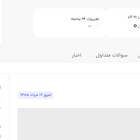
به تتر
تغییرات ۲۴ ساعته
0
0%
سوالات متداول
اخبار
ت
امروز ١٦ مرداد ١٤٠٥
ق
2
ق
N
آ