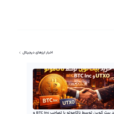
اخبار ارزهای دیجیتال
خرید بیت کوین توسط ناکاموتو با تصاحب BTC Inc و