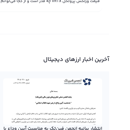
قیمت ورتکس پروتکل VRTX چه قدر است و از کجا می‌توانم مشاهده کنم؟
آخرین اخبار ارزهای دیجیتال
انتشار بیانیه انجمن فین‌تک به مناسبت آیین وداع با