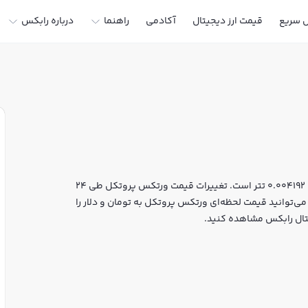
ل سریع
قیمت ارز دیجیتال
آکادمی
راهنما
درباره رابکس
قیمت لحظه‌ای ورتکس پروتکل هم اکنون معادل 782 تومان یا 0.004192 تتر است. تغییرات قیمت ورتکس پروتکل طی 24
. شما می‌توانید قیمت لحظه‌ای ورتکس پروتکل به تومان و دلار را
یتال رابکس مشاهده کنید.