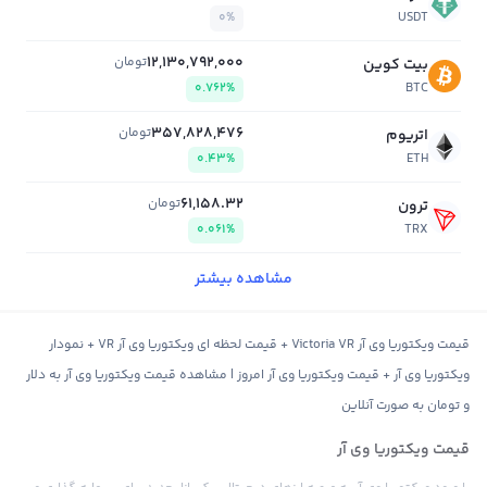
0%
USDT
12,130,792,000
تومان
بیت کوین
0.762%
BTC
357,828,476
تومان
اتریوم
0.43%
ETH
61,158.32
تومان
ترون
0.061%
TRX
مشاهده بیشتر
قیمت ویکتوریا وی آر Victoria VR + قیمت لحظه ای ویکتوریا وی آر VR + نمودار
ویکتوریا وی آر + قیمت ویکتوریا وی آر امروز | مشاهده قیمت ویکتوریا وی آر به دلار
و تومان به صورت آنلاین
قیمت ویکتوریا وی آر