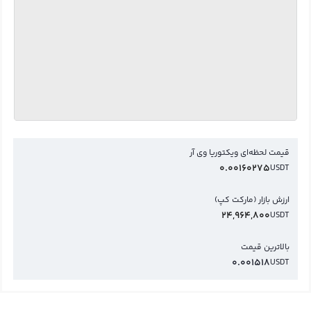
قیمت لحظه‌ای ویکتوریا وی آر
0.00160275
USDT
ارزش بازار (مارکت کپ)
24,964,800
USDT
بالاترین قیمت
0.001518
USDT