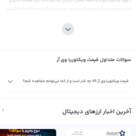
با ورود ویکتوریا وی آر به عرصه ارزهای دیجیتال، یک بازار جدید برای سرمایه گذاری و
تجارت ارزهای دیجیتال به وجود آمده است. این ارز دیجیتال با نماد VR و نام انگلیسی
Victoria VR شناخته می‌شود و همانند هر بازار مالی دیگر، قیمت آن تحت تاثیر تقاضا
و عرضه قرار می‌گیرد.
قیمت ویکتوریا وی آر در بازار ارز دیجیتال با توجه به عرضه و تقاضای صرافی‌های
مختلف تشکیل می‌شود و اخبار و رویدادهای مختلف مثل اخبار اقتصادی، سیاسی،
اجتماعی و فاندامنتال نیز تاثیر قابل توجهی بر روند قیمت آن دارند. هر نوع اطلاعاتی
سوالات متداول قیمت ویکتوریا وی آر
که بر بازار مالی تاثیر می‌گذارد، می‌تواند قیمت ویکتوریا وی آر را تغییر دهد.
قیمت لحظه ای ویکتوریا وی آر
قیمت ویکتوریا وی آر VR چه قدر است و از کجا می‌توانم مشاهده کنم؟
قیمت لحظه ای ویکتوریا وی آر حاصل خرید و فروش لحظه ای ویکتوریا وی آر در
صرافی‌های ارز دیجیتال است و ممکن است بر اساس علاقه بیشتر به خرید یا فروش،
قیمت لحظه ای ویکتوریا وی آر کاهش یا افزایش یابد. این ارز دیجیتال با نماد VR و نام
آخرین اخبار ارزهای دیجیتال
انگلیسی Victoria VR شناخته می‌شود. در صرافی ارز دیجیتال رابکس قیمت لحظه ای
ویکتوریا وی آر در پلتفرم معامله حرفه‌ای تعیین می‌شود. با استفاده از پلتفرم تبدیل
سریع رابکس می‌توانید ویکتوریا وی آر را با قیمت لحظه ای ویکتوریا وی آر به صورت