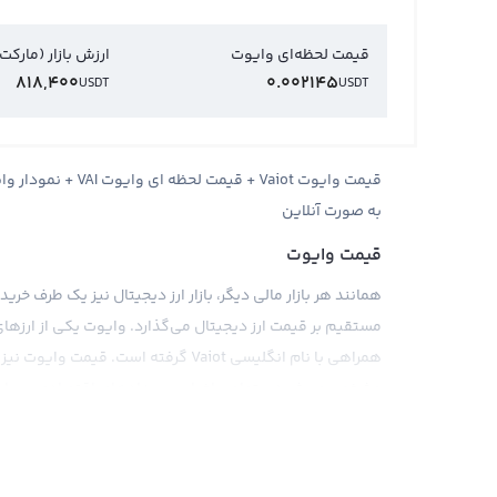
قیمت لحظه‌ای وایوت
ارزش بازار (مارکت
818,400
0.002145
USDT
USDT
قیمت وایوت Vaiot +
به صورت آنلاین
قیمت وایوت
همانند هر بازار مالی دیگر، بازار ارز دیجیتال نیز یک طرف خر
مستقیم بر قیمت ارز دیجیتال می‌گذارد. وایوت یکی از ارزهای 
همراهی با نام انگلیسی Vaiot گرفته اس
مشخص می‌شود و تمامی اخبار و رویدادهای اقتصادی، سیاسی،
دارد.
همانطور که در بازار ارز دیجیتال شاهد هستیم، قیمت بیت کو
ارزهای دیجیتال مختلف مانند تتر و اتریوم نشان داد. غالباً ق