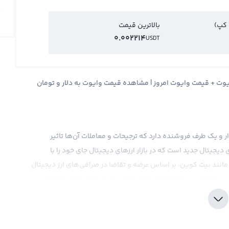
 کپ)
بالاترین قیمت
0.002214
USDT
 قیمت لحظه ای وایوت VAI + نمودار وایوت + قیمت وایوت امروز | مشاهده قیمت وایوت به دلار و تومان
یدار و یک طرف فروشنده دارد که ترجیحات و معاملات آن‌ها تاثیر
دیجیتال جدید است که در بازار ارزهای دیجیتال جای خود را با
ت. قیمت وایوت نیز مانند بیت کوین، بر اساس عرضه و تقاضا در صرافی‌های ارز دیجیتال
 اجتماعی و فاندامنتال تاثیر مهمی در قیمت این ارز دیجیتال
ین را می‌توان براساس پول‌های فیات مختلف مثل دلار و تومان یا
یمت وایوت را در صرافی‌های بین‌المللی معمولا در برابر تتر محاسبه