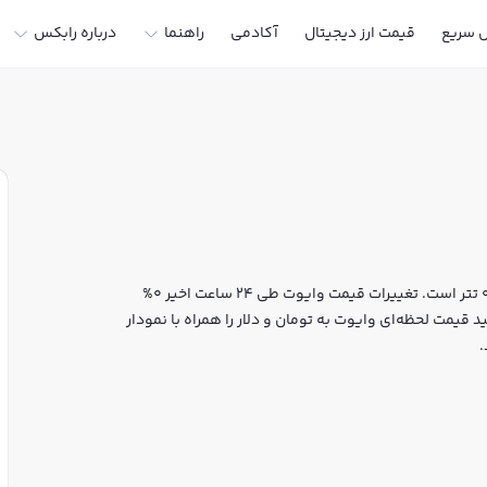
ل سریع
قیمت ارز دیجیتال
آکادمی
راهنما
درباره رابکس
قیمت لحظه‌ای وایوت هم اکنون معادل 401 تومان یا 0.002145 تتر است. تغییرات قیمت وایوت طی 24 ساعت اخیر 0%
ه است. شما می‌توانید قیمت لحظه‌ای وایوت به تومان و دلار را همراه با نمودار
.