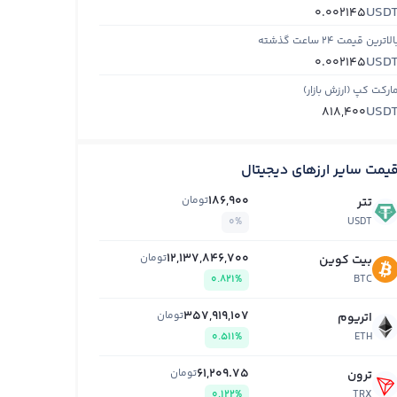
USD
0.002145
الاترین قیمت ۲۴ ساعت گذشته
USD
0.002145
ارکت کپ (ارزش بازار)
USD
818,400
یمت سایر ارزهای دیجیتال
186,900
تومان
تتر
0%
USDT
12,137,846,700
تومان
بیت کوین
0.821%
BTC
357,919,107
تومان
اتریوم
0.511%
ETH
61,209.75
تومان
ترون
0.122%
TRX