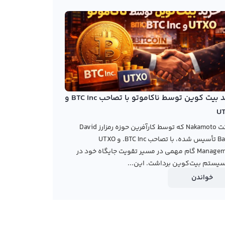
خرید بیت کوین توسط ناکاموتو با تصاحب BTC Inc و
U
شرکت Nakamoto که توسط کارآفرین حوزه رمزارز David
Bailey تأسیس شده، با تصاحب BTC Inc. و UTXO
Management گام مهمی در مسیر تقویت جایگاه خود در
یستم بیت‌کوین برداشت. این...
خواندن