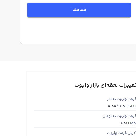
معامله
غییرات لحظه‌ای بازار وایوت
یمت وایوت به تتر
USD
0.002145
یمت وایوت به تومان
TM
401
خرین قیمت وایوت