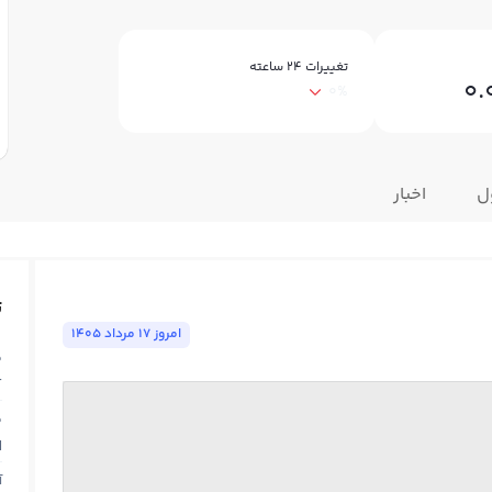
تغییرات ۲۴ ساعته
0.
0%
ل
اخبار
ت
امروز ١٧ مرداد ١٤٠٥
ق
T
ق
N
آ