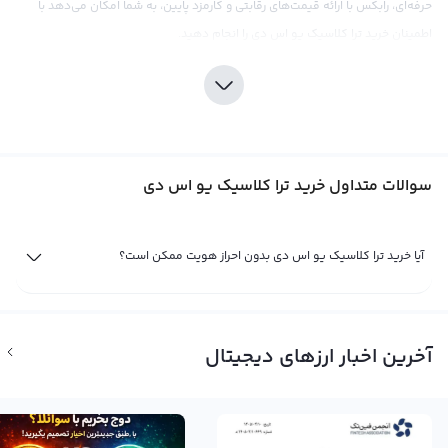
حرفه‌ای، رابکس با ارائه قیمت‌های رقابتی و کارمزد پایین، به شما امکان می‌دهد با
اطمینان خرید ترا کلاسیک یو اس دی را انجام دهید.
خرید ترا کلاسیک یو اس دی نیازمند تحقیق و بررسی دقیق بازار است. در صنعت
ارزهای دیجیتال، تحلیل صحیح و درک عمیق از بازار و نوسانات قیمت، اهمیت بالایی
دارد. در این راستا، رابکس به کاربران خود ابزارهای تحلیلی و اطلاعات در دسترس قرار
می‌دهد تا به آنها در تصمیم‌گیری‌های سرمایه‌گذاری کمک کند. همچنین، باید توجه
سوالات متداول خرید ترا کلاسیک یو اس دی
داشت که ترا کلاسیک یو اس دی نیز از مشکلات قانونی و نهادهای قانون‌گذاری
معرض است، اما با توجه به تلاش‌های توسعه دهندگان و شرکت‌های قابل اعتماد،
این ارز دیجیتال در آینده ممکن است مورد توجه بیشتری قرار گیرد و بتواند جایگزینی
آیا خرید ترا کلاسیک یو اس دی بدون احراز هویت ممکن است؟
قوی برای ارزهای دیگر باشد.
فروش ترا کلاسیک یو اس دی (Selling TerraUSD)
هرگاه که شما مالک ترا کلاسیک یو اس دی (USTC) باشید، سود و ضرر شما از این ارز
آخرین اخبار ارزهای دیجیتال
دیجیتال تنها یک سود و ضرر فرضیست. برای به دست آوردن سود یا ضرر حقیقی، شما
نیاز دارید تا به فروش ترا کلاسیک یو اس دی بپردازید. اگر به تحلیل نمودار قیمت و
مطالعه اخبار و حواشی فاندامنتال، شرایط مناسب برای فروش ترا کلاسیک یو اس دی