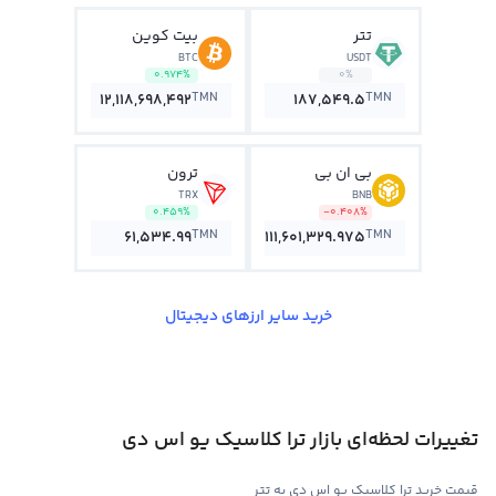
تتر
بیت کوین
BTC
USDT
0.974%
0%
TMN
TMN
12,118,698,492
187,549.5
بی ان بی
ترون
TRX
BNB
0.459%
-0.408%
TMN
TMN
61,534.99
111,601,329.975
خرید سایر ارزهای دیجیتال
تغییرات لحظه‌ای بازار ترا کلاسیک یو اس دی
قیمت خرید ترا کلاسیک یو اس دی به تتر