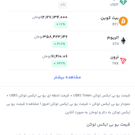
0%
USDT
12,127,134,000
تومان
بیت کوین
0.17%
BTC
358,423,146
تومان
اتریوم
0.418%
ETH
61,410.06
تومان
ترون
0.642%
TRX
مشاهده بیشتر
قیمت یو بی ایکس توکن UBXS Token + قیمت لحظه ای یو بی ایکس توکن UBXS +
نمودار یو بی ایکس توکن + قیمت یو بی ایکس توکن امروز | مشاهده قیمت یو بی
ایکس توکن به دلار و تومان به صورت آنلاین
قیمت یو بی ایکس توکن