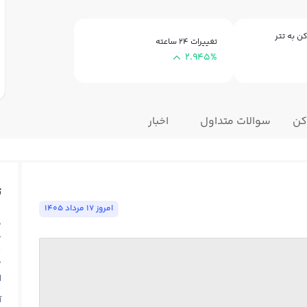
ن به تتر
تغییرات ۲۴ ساعته
2.945%
کن
سوالات متداول
اخبار
ت
امروز ١٧ مرداد ١٤٠٥
ق
T
ق
N
آ