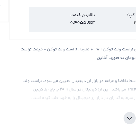
 کپ)
بالاترین قیمت
0.4055
1
USDT
قیمت تراست ولت توکن Trust Wallet Token + قیمت لحظه ای تراست ولت توکن TWT + نمودار تراست ولت توکن + قیمت تراست
تومان به صورت آنلاین
ط تقاضا و عرضه در بازار ارز دیجیتال تعیین می‌شود. تراست ولت
توکن (TWT) ارزی با نماد TWT و نام انگلیسی Trust Wallet Token می‌باشد. این ارز دیجیتال در سال 2019 بر پایه بلاکچین
در تکنولوژی ارز دیجیتال، اعلام همکاری با شرکت‌های بزرگ، وضعیت
 ولت توکن دارد و می‌تواند تعادل بازار را به‌طور قابل توجهی
جیتال قابل مشاهده است و می‌توان از نمودارهای مرتبط با بازار
یتال برای مشاهده قیمت لحظه‌ای تراست ولت توکن استفاده کرد.