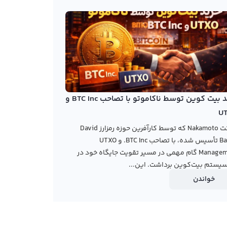
خرید بیت کوین توسط ناکاموتو با تصاحب BTC Inc و
U
شرکت Nakamoto که توسط کارآفرین حوزه رمزارز David
Bailey تأسیس شده، با تصاحب BTC Inc. و UTXO
Management گام مهمی در مسیر تقویت جایگاه خود در
یستم بیت‌کوین برداشت. این...
خواندن