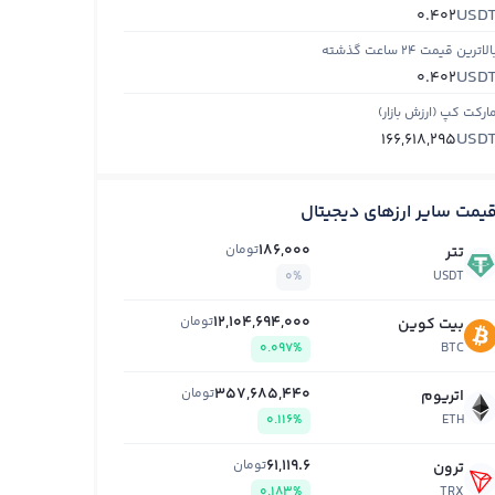
USD
0.402
الاترین قیمت ۲۴ ساعت گذشته
USD
0.402
ارکت کپ (ارزش بازار)
USD
166,618,295
یمت سایر ارزهای دیجیتال
186,000
تومان
تتر
0%
USDT
12,104,694,000
تومان
بیت کوین
0.097%
BTC
357,685,440
تومان
اتریوم
0.116%
ETH
61,119.6
تومان
ترون
0.183%
TRX