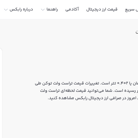
ل سریع
قیمت ارز دیجیتال
آکادمی
راهنما
درباره رابکس
ن
قیمت لحظه‌ای تراست ولت توکن هم اکنون معادل 74,776 تومان یا 0.402 تتر است. تغییرات قیمت تراست ولت توکن طی
 اخیر 2.945% بوده و مارکت کپ آن به 166,618,295 دلار رسیده است. شما می‌توانید قیمت لحظه‌ای تراست ولت
ن امروز در صرافی ارز دیجیتال رابکس مشاهده کنید.