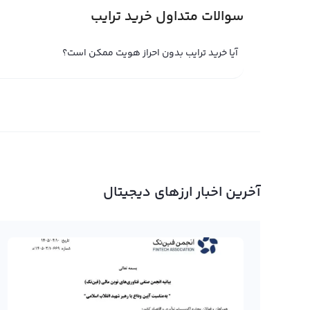
تا زمانی که شما مالک یک ارز دیجیتال مثل ترایب باشید، سود
سوالات متداول خرید ترایب
دیجیتال جدید با نماد
سرمایه‌گذاران می‌باشد. با توجه به اینکه قیمت ترایب می‌توا
آیا خرید ترایب بدون احراز هویت ممکن است؟
نیاز به فروش ترایب، آمادگی لازم را داشته باشید.
برای فروش ترایب و دریافت سود، می‌توانید با مراجعه به پلتفر
انتقال ارزهای دیجیتال استفاده می‌کند، بنابراین تبدیل ترای
خرید و فروش ترایب
خرید و فروش ترایب، یکی از معاملات پرطرفدار در بازار ارزهای
آخرین اخبار ارزهای دیجیتال
دیجیتال از طریق صرافی‌های مختلف خریداری و فروخته می‌شود.
روند رو به رشد این ارز و سود زیادی که به معامله‌گران بل
در خرید و فروش ترایب، توجه به مواردی مانند زمان ورود و خ
برای بهره برداری حداکثر از خرید و فروش ترایب، بهتر است ب
ورود به معامله اقدام کنید.