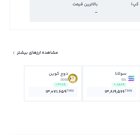
 کپ)
بالاترین قیمت
-
مشاهده ارزهای بیشتر
سولانا
دوج کوین
DOGE
SOL
1.308%
0.858%
TMN
TMN
13,071.659
13,819,566