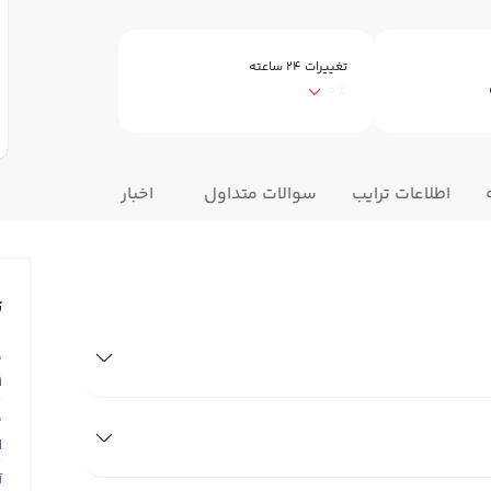
تغییرات ۲۴ ساعته
0%
اطلاعات ترایب
سوالات متداول
اخبار
ت
ق
1
ق
N
آ