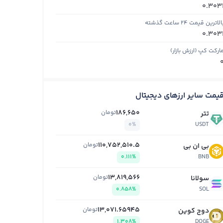
0.303
الاترین قیمت ۲۴ ساعت گذشته
0.303
ارکت کپ (ارزش بازار)
یمت سایر ارزهای دیجیتال
186,650
تومان
تتر
0%
USDT
110,752,510.5
تومان
بی ان بی
0.111%
BNB
13,819,566
تومان
سولانا
0.858%
SOL
13,071.65945
تومان
دوج کوین
1.308%
DOGE