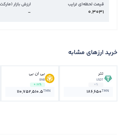
قیمت لحظه‌ای ترایب
ارزش بازار (مارکت
-
0.3031
خرید ارزهای مشابه
تتر
بی ان بی
BNB
USDT
0.111%
0%
TMN
TMN
110,752,510.5
186,650