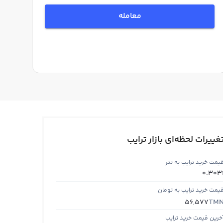
معامله
غییرات لحظه‌ای بازار ترایب
یمت خرید ترایب به تتر
0.303
یمت خرید ترایب به تومان
TM
56,577
خرین قیمت خرید ترایب