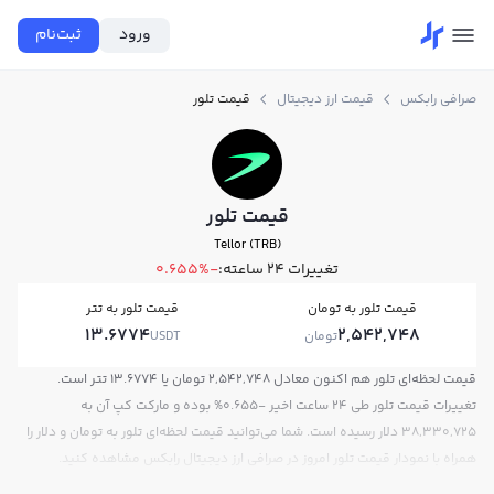
ورود
ثبت‌نام
صرافی رابکس
قیمت ارز دیجیتال
قیمت تلور
قیمت تلور
Tellor (TRB)
تغییرات ۲۴ ساعته:
-0.655%
قیمت تلور به تومان
قیمت تلور به تتر
13.6774
2,542,748
تومان
USDT
قیمت لحظه‌ای تلور هم اکنون معادل 2,542,748 تومان یا 13.6774 تتر است.
تغییرات قیمت تلور طی 24 ساعت اخیر -0.655% بوده و مارکت کپ آن به
38,330,725 دلار رسیده است. شما می‌توانید قیمت لحظه‌ای تلور به تومان و دلار را
همراه با نمودار قیمت تلور امروز در صرافی ارز دیجیتال رابکس مشاهده کنید.