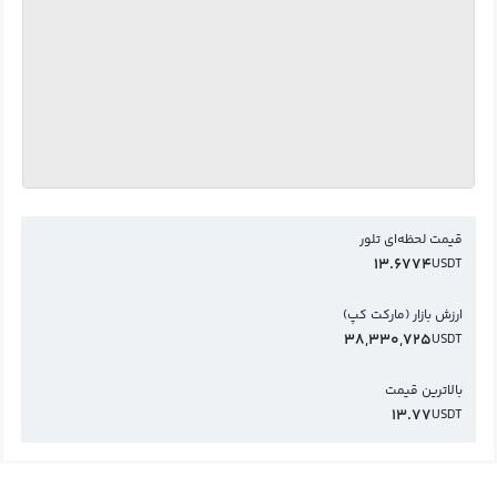
قیمت لحظه‌ای تلور
13.6774
USDT
ارزش بازار (مارکت کپ)
38,330,725
USDT
بالاترین قیمت
13.77
USDT