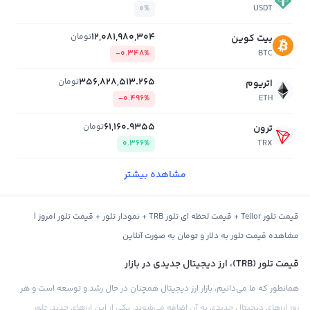
0%
USDT
12,081,980,304
تومان
بیت کوین
-0.348%
BTC
356,828,513.265
تومان
اتریوم
-0.496%
ETH
61,160.9355
تومان
ترون
0.366%
TRX
مشاهده بیشتر
قیمت تلور Tellor + قیمت لحظه ای تلور TRB + نمودار تلور + قیمت تلور امروز |
مشاهده قیمت تلور به دلار و تومان به صورت آنلاین
قیمت تلور (TRB)، ارز دیجیتال جدیدی در بازار
همانطور که ما می‌دانیم، بازار ارز دیجیتال همچنان در حال رشد و توسعه است و هر
روز ارزهای دیجیتال جدیدی به آن اضافه می‌شوند. یکی از این ارزهای جدید، تلور