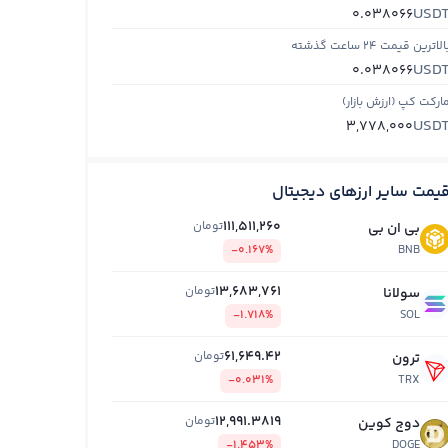
USD
0.038066
الاترین قیمت ۲۴ ساعت گذشته
USD
0.038066
ارکت کپ (ارزش بازار)
USD
3,778,000
یمت سایر ارزهای دیجیتال
111,511,260
تومان
بی ان بی
-0.167%
BNB
13,683,761
تومان
سولانا
-1.718%
SOL
61,649.42
تومان
ترون
-0.031%
TRX
12,991.3819
تومان
دوج کوین
-1.453%
DOGE