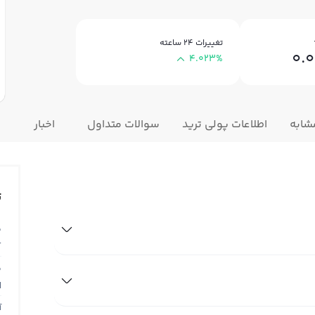
تغییرات ۲۴ ساعته
0.
4.023%
شابه
اطلاعات پولی ترید
سوالات متداول
اخبار
ت
ق
T
ق
N
آ