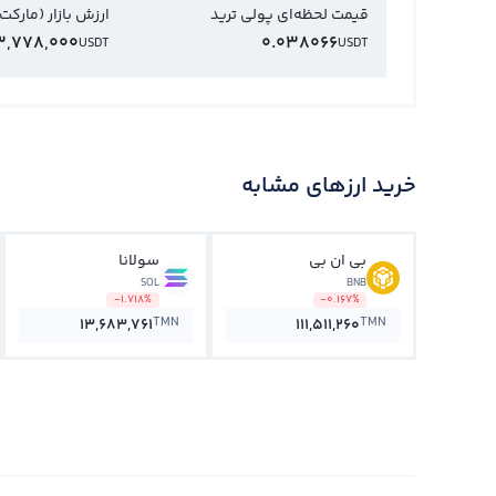
قیمت لحظه‌ای پولی ترید
ارزش بازار (مارکت
3,778,000
0.038066
USDT
USDT
خرید ارزهای مشابه
بی ان بی
سولانا
SOL
BNB
-1.718%
-0.167%
TMN
TMN
13,683,761
111,511,260