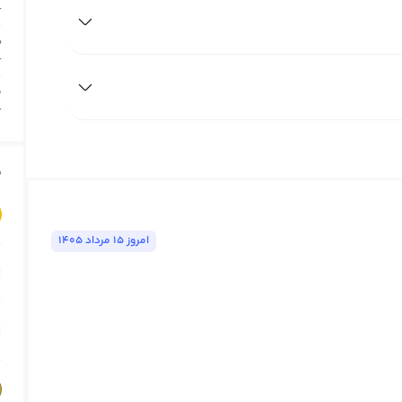
T
ب
T
م
T
ق
امروز ١٥ مرداد ١٤٠٥