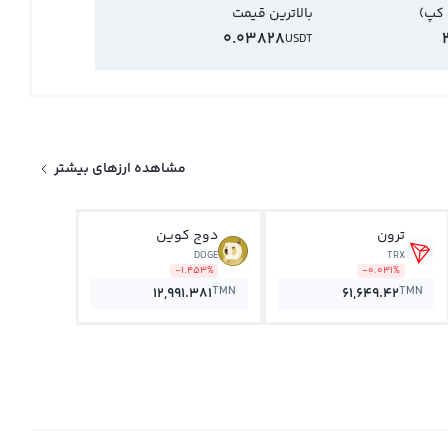
 کپ)
بالاترین قیمت
0.03828
USDT
مشاهده ارزهای بیشتر
ترون
دوج کوین
DOGE
TRX
-1.453%
-0.031%
TMN
TMN
12,991.381
61,649.42