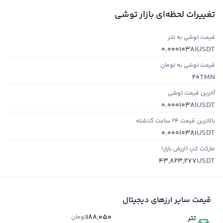
تغییرات لحظه‌ای بازار توشی
قیمت توشی به تتر
USDT
0.00010381
قیمت توشی به تومان
TMN
20
آخرین قیمت توشی
USDT
0.00010381
بالاترین قیمت ۲۴ ساعت گذشته
USDT
0.00010381
مارکت کپ (ارزش بازار)
USDT
43,823,277
قیمت سایر ارزهای دیجیتال
188,050
تومان
تتر