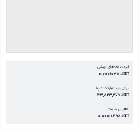
قیمت لحظه‌ای توشی
0.00010381
USDT
ارزش بازار (مارکت کپ)
43,823,277
USDT
بالاترین قیمت
0.00010498
USDT