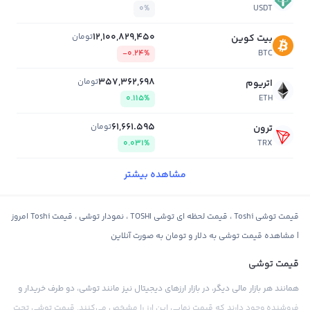
0%
USDT
12,100,829,450
تومان
بیت کوین
-0.24%
BTC
357,362,698
تومان
اتریوم
0.115%
ETH
61,661.595
تومان
ترون
0.031%
TRX
مشاهده بیشتر
قیمت توشی Toshi ، قیمت لحظه ای توشی TOSHI ، نمودار توشی ، قیمت Toshi امروز
| مشاهده قیمت توشی به دلار و تومان به صورت آنلاین
قیمت توشی
همانند هر بازار مالی دیگر، در بازار ارزهای دیجیتال نیز مانند توشی، دو طرف خریدار و
فروشنده وجود دارند که قیمت نهایی این ارز را مشخص می‌کنند. قیمت توشی تحت