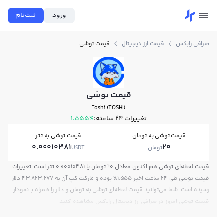
ورود
ثبت‌نام
صرافی رابکس
قیمت ارز دیجیتال
قیمت توشی
قیمت توشی
Toshi (TOSHI)
تغییرات ۲۴ ساعته:
1.555%
قیمت توشی به تومان
قیمت توشی به تتر
0.00010381
20
تومان
USDT
قیمت لحظه‌ای توشی هم اکنون معادل 20 تومان یا 0.00010381 تتر است. تغییرات
قیمت توشی طی 24 ساعت اخیر 1.555% بوده و مارکت کپ آن به 43,823,277 دلار
رسیده است. شما می‌توانید قیمت لحظه‌ای توشی به تومان و دلار را همراه با نمودار
قیمت توشی امروز در صرافی ارز دیجیتال رابکس مشاهده کنید.