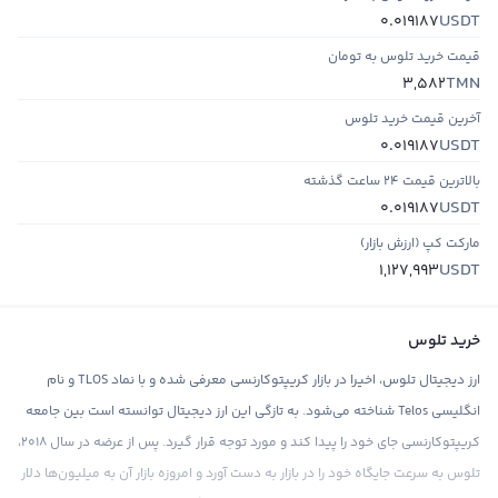
USDT
0.019187
قیمت خرید تلوس به تومان
TMN
3,582
آخرین قیمت خرید تلوس
USDT
0.019187
بالاترین قیمت ۲۴ ساعت گذشته
USDT
0.019187
مارکت کپ (ارزش بازار)
USDT
1,127,993
خرید تلوس
ارز دیجیتال تلوس، اخیرا در بازار کریپتوکارنسی معرفی شده و با نماد TLOS و نام
انگلیسی Telos شناخته می‌شود. به تازگی این ارز دیجیتال توانسته است بین جامعه
کریپتوکارنسی جای خود را پیدا کند و مورد توجه قرار گیرد. پس از عرضه در سال ۲۰۱۸،
تلوس به سرعت جایگاه خود را در بازار به دست آورد و امروزه بازار آن به میلیون‌ها دلار