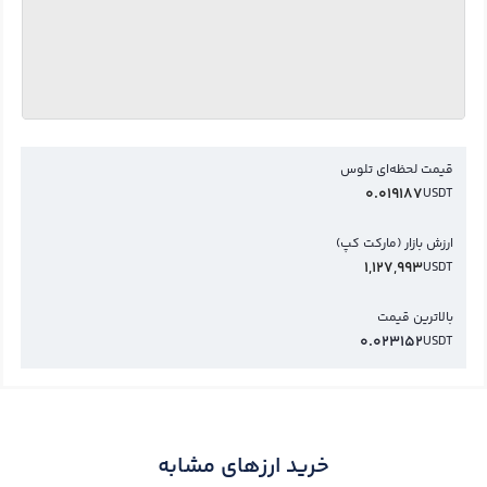
قیمت لحظه‌ای تلوس
0.019187
USDT
ارزش بازار (مارکت کپ)
1,127,993
USDT
بالاترین قیمت
0.023152
USDT
خرید ارزهای مشابه