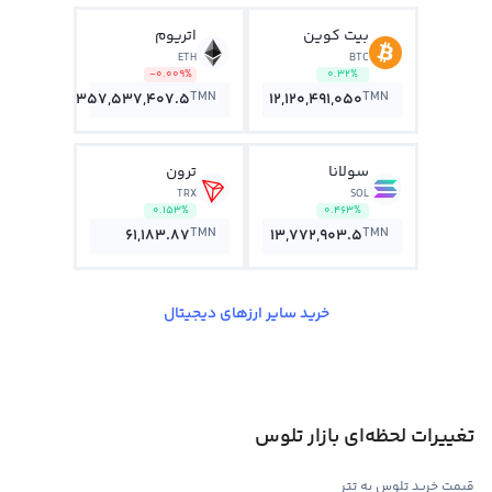
بیت کوین
اتریوم
ETH
BTC
-0.009%
0.32%
TMN
TMN
357,537,407.5
12,120,491,050
سولانا
ترون
TRX
SOL
0.153%
0.463%
TMN
TMN
61,183.87
13,772,903.5
خرید سایر ارزهای دیجیتال
تغییرات لحظه‌ای بازار تلوس
قیمت خرید تلوس به تتر