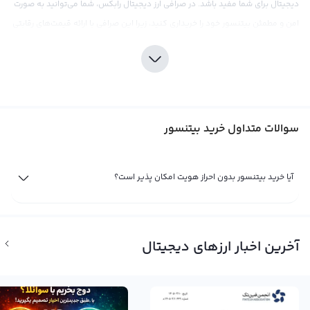
دیجیتال برای شما مفید باشد. در صرافی ارز دیجیتال رابکس، شما می‌توانید به صورت
امن و مطمئن بیتنسور خود را خریداری کنید، زیرا این صرافی با ارائه قیمت‌های رقابتی
و کارمزد مناسب، بهترین تجربه خرید را برای کاربران خود فراهم می‌کند.
برای سرمایه‌گذاری در بیتنسور، باید به دقت و توجه این نوع سرمایه‌گذاری پرداخته
شود و از بهره‌مندی از ابزارهای تحلیلی و اطلاعات بازار در صرافی رابکس استفاده کرد.
همانند بازار ارزهای دیجیتال، با توجه به نوسانات قیمتی در بازار کریپتوکارنسی، دقت و
سوالات متداول خرید بیتنسور
تحلیل در خرید این ارز بسیار مهم است. همچنین، باید توجه داشت که بعضی از
مشکلات مربوط به قانونی بودن بیتنسور در کشورها وجود دارد و در آینده ممکن
است با تغییرات قانونی مواجه شود.
آیا خرید بیتنسور بدون احراز هویت امکان پذیر است؟
فروش بیتنسور
تا زمانی که شما مالک یک ارز دیجیتال مثل بیتنسور باشید سود یا ضرر شما از آن تنها
یک سود و ضرر فرضی است. تنها زمانی سود یا زیان شما نهایی می‌شود که شما به
آخرین اخبار ارزهای دیجیتال
فروش بیتنسور بپردازید. اگر با بررسی نمودارهای قیمت و اخبار و حواشی فاندامنتال
شرایط را برای فروش بیتنسور مناسب می‌دانید می‌توانید با مراجعه به پلتفرم صرافی
ارز دیجیتال رابکس با بهترین قیمت بازار به فروش بیتنسور پرداخته و خروجی آن را به