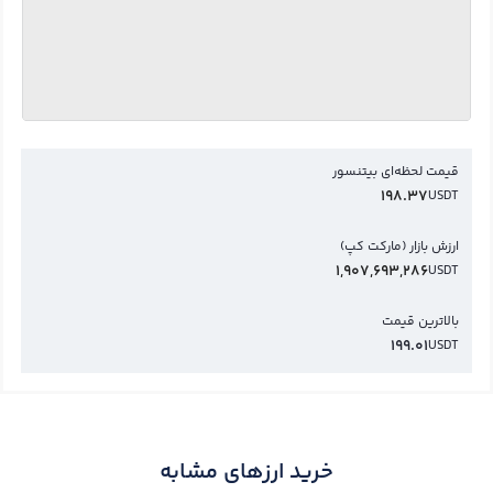
قیمت لحظه‌ای بیتنسور
198.37
USDT
ارزش بازار (مارکت کپ)
1,907,693,286
USDT
بالاترین قیمت
199.01
USDT
خرید ارزهای مشابه