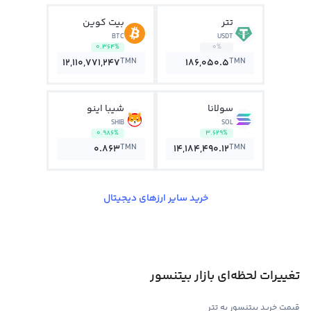
تتر
بیت کوین
BTC
USDT
0.364%
0%
TMN
TMN
12,110,771,247
186,050.5
سولانا
شیبا اینو
SHIB
SOL
0.986%
3.629%
TMN
TMN
0.863
14,184,490.12
خرید سایر ارزهای دیجیتال
تغییرات لحظه‌ای بازار بیتنسور
قیمت خرید بیتنسور به تتر