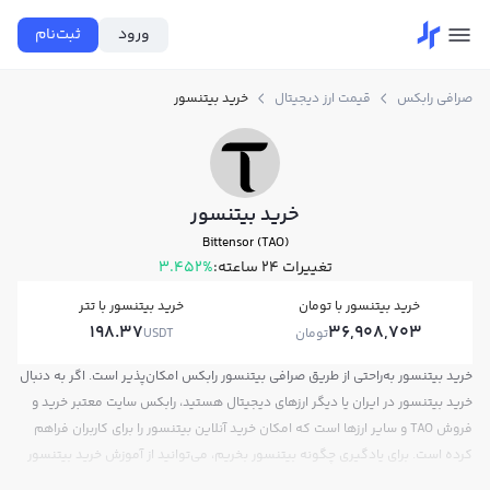
ورود
ثبت‌نام
صرافی رابکس
قیمت ارز دیجیتال
خرید بیتنسور
خرید بیتنسور
Bittensor (TAO)
تغییرات ۲۴ ساعته:
3.452%
خرید بیتنسور با تومان
خرید بیتنسور با تتر
198.37
36,908,703
تومان
USDT
خرید بیتنسور به‌راحتی از طریق صرافی بیتنسور رابکس امکان‌پذیر است. اگر به دنبال
خرید بیتنسور در ایران یا دیگر ارزهای دیجیتال هستید، رابکس سایت معتبر خرید و
فروش TAO و سایر ارزها است که امکان خرید آنلاین بیتنسور را برای کاربران فراهم
کرده است. برای یادگیری چگونه بیتنسور بخریم، می‌توانید از آموزش خرید بیتنسور
استفاده کنید و پس از ثبت‌نام و احراز هویت، به خرید و فروش بیتنسور TAO