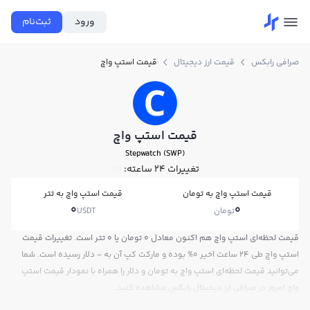
ورود
ثبت‌نام
صرافی رابکس
قیمت ارز دیجیتال
قیمت استپ واچ
قیمت استپ واچ
Stepwatch (SWP)
تغییرات ۲۴ ساعته:
0%
قیمت استپ واچ به تومان
قیمت استپ واچ به تتر
0
0
تومان
USDT
قیمت لحظه‌ای استپ واچ هم اکنون معادل 0 تومان یا 0 تتر است. تغییرات قیمت
استپ واچ طی 24 ساعت اخیر 0% بوده و مارکت کپ آن به - دلار رسیده است. شما
می‌توانید قیمت لحظه‌ای استپ واچ به تومان و دلار را همراه با نمودار قیمت استپ
واچ امروز در صرافی ارز دیجیتال رابکس مشاهده کنید.