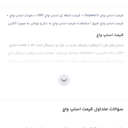
قیمت استپ واچ Stepwatch + قیمت لحظه ای استپ واچ SWP + نمودار استپ واچ +
قیمت استپ واچ امروز | مشاهده قیمت استپ واچ به دلار و تومان به صورت آنلاین
قیمت استپ واچ
استپ واچ یکی از ارزهای دیجیتال جدید در بازار ارز دیجیتال است که با علامت تجاری
SWP و نام انگلیسی Stepwatch شناخته می‌شود. همانند سایر ارزهای دیجیتال، این
ارز از یک طرف خریدار و یک طرف فروشنده تشکیل شده است و قیمت آن نیز مانند
بقیه ارزها از تقاضا و عرضه آن در بازار تعیین می‌شود. با توجه به تحلیل های اقتصادی،
سیاسی، اجتماعی و سایر عوامل فاندامنتال، قیمت استپ واچ در بازار ارز دیجیتال
متغیر است و همچنان در حال رشد و پیشرفت می باشد.
قیمت استپ واچ در صرافی‌های مختلف بیشتر براساس پول‌های فیات مثل دلار یا
تومان نشان داده می‌شود. اما همچنان ملتعب در صرافی‌ها به صورت مستقیم با
سوالات متداول قیمت استپ واچ
سایر ارزهای دیجیتال مثل بیت کوین و اتریوم هم مبادله می‌شود. قیمت استپ واچ
در صرافی‌های بین‌المللی نیز به طور معمول با پول دلار آمریکا محاسبه و نشان داده