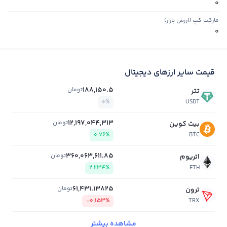
0
مارکت کپ (ارزش بازار)
0
قیمت سایر ارزهای دیجیتال
188,150.5
تومان
تتر
0%
USDT
12,197,044,313
تومان
بیت کوین
0.76%
BTC
360,063,611.85
تومان
اتریوم
2.234%
ETH
61,431.13825
تومان
ترون
-0.153%
TRX
مشاهده بیشتر