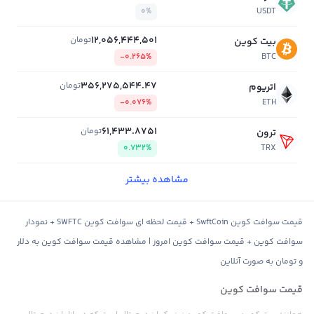
0%
USDT
12,056,444,501
تومان
بیت کوین
-0.265%
BTC
356,275,544.47
تومان
اتریوم
-0.076%
ETH
61,433.8751
تومان
ترون
0.732%
TRX
مشاهده بیشتر
قیمت سوافت کوین SwftCoin + قیمت لحظه ای سوافت کوین SWFTC + نمودار
سوافت کوین + قیمت سوافت کوین امروز | مشاهده قیمت سوافت کوین به دلار
و تومان به صورت آنلاین
قیمت سوافت کوین