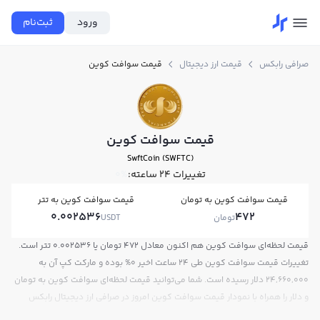
ورود
ثبت‌نام
صرافی رابکس
قیمت ارز دیجیتال
قیمت سوافت کوین
قیمت سوافت کوین
SwftCoin (SWFTC)
تغییرات ۲۴ ساعته:
0%
قیمت سوافت کوین به تومان
قیمت سوافت کوین به تتر
0.002536
472
تومان
USDT
قیمت لحظه‌ای سوافت کوین هم اکنون معادل 472 تومان یا 0.002536 تتر است.
تغییرات قیمت سوافت کوین طی 24 ساعت اخیر 0% بوده و مارکت کپ آن به
24,660,000 دلار رسیده است. شما می‌توانید قیمت لحظه‌ای سوافت کوین به تومان
و دلار را همراه با نمودار قیمت سوافت کوین امروز در صرافی ارز دیجیتال رابکس
مشاهده کنید.