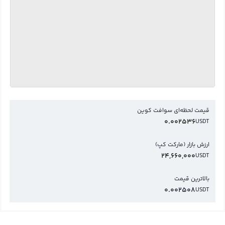
قیمت لحظه‌ای سوافت کوین
0.002536
USDT
ارزش بازار (مارکت کپ)
24,660,000
USDT
بالاترین قیمت
0.002508
USDT