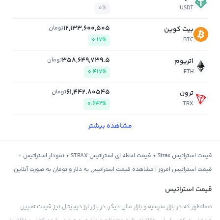
0%
USDT
12,133,600,505
تومان
بیت کوین
0.17%
BTC
358,649,739.5
تومان
اتریوم
0.417%
ETH
61,442.80545
تومان
ترون
0.642%
TRX
مشاهده بیشتر
قیمت استراتیس Strax + قیمت لحظه ای استراتیس STRAX + نمودار استراتیس +
قیمت استراتیس امروز | مشاهده قیمت استراتیس به دلار و تومان به صورت آنلاین
قیمت استراتیس
همانطور که در بازار سرمایه و بازار مالی دیگر، در بازار ارز دیجیتال نیز قیمت تعیین