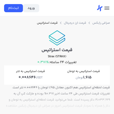
ورود
ثبت‌نام
صرافی رابکس
قیمت ارز دیجیتال
قیمت استراتیس
قیمت استراتیس
Strax (STRAX)
تغییرات ۲۴ ساعته:
0.371%
قیمت استراتیس به تومان
قیمت استراتیس به تتر
0.008646
1,615
تومان
USDT
قیمت لحظه‌ای استراتیس هم اکنون معادل 1,615 تومان یا 0.008646 تتر است.
تغییرات قیمت استراتیس طی 24 ساعت اخیر 0.371% بوده و مارکت کپ آن به
19,033,629 دلار رسیده است. شما می‌توانید قیمت لحظه‌ای استراتیس به تومان و
دلار را همراه با نمودار قیمت استراتیس امروز در صرافی ارز دیجیتال رابکس مشاهده
کنید.