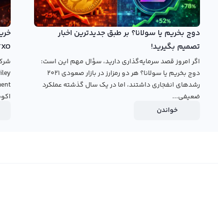
ل رالبکس استفاده کنید و از طریق دو نوع پلتفرم تبدیل سریع
دیل سریع قادر خواهید بود تا استوباکس خود را به جهت قیمت
دوج بخریم یا سولانا؟ بر طبق جدیدترین اخبار
ای دیجیتال تبدیل و بازار معاملات را بسیار سریع مورد بررسی
تصمیم بگیرید!
TXO
 با دیگر کاربران به صورت مستقیم و با قیمت‌های دلخواه خود یا
اگر امروز قصد سرمایه‌گذاری دارید، سؤال مهم این است:
ید و همچنین می‌توانید از تحلیل‌های تخصصی و امکانات دیگر
دوج بخریم یا سولانا؟ هر دو رمزارز در بازار صعودی ۲۰۲۱
رشدهای انفجاری داشتند، اما در یک سال گذشته عملکرد
املات استفاده کنید.
ضعیفی...
اکوس
قیمت
خواندن