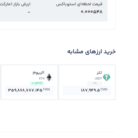
قیمت لحظه‌ای استوباکس
ارزش بازار (مارکت
-
0.000548
خرید ارزهای مشابه
تتر
اتریوم
ETH
USDT
0.531%
0%
TMN
TMN
359,868,787.145
187,949.5