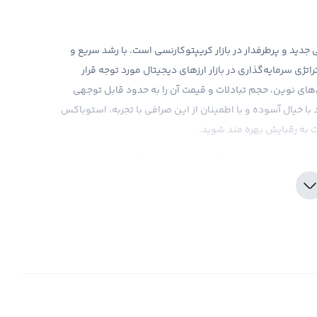
S، یکی از ارزهای دیجیتالی جدید و پرطرفدار در بازار کریپتوکارنسی است. با رشد سریع و
ژی سرمایه‌گذاری در بازار ارزهای دیجیتال مورد توجه قرار
مومی در سال ۲۰۱۷ و توسعه فناوری‌های نوین، حجم تبادلات و قیمت آن را به حدود قابل توجهی
 با خیال آسوده و با اطمینان از این صرافی با تجربه، استوباکس
ت به رقبایش بهره مند شوید.
شد و نیازمند بررسی کامل و تحلیل‌های دقیق است. خرید
ق بازار و درک آن دارد. صرافی رابکس با ارائه ابزارهای تحلیلی
 تا تصمیمات خرید و فروش خود را با اطمینان بیشتری بگیرید.
قانونی استوباکس، این صرافی با بیان رکود قضیه و ضرورت
ید و فروش خود را با اطمینان بیشتری انجام دهند و خسارات
تا زمانی که شما مالک یک ارز دیجیتال مثل استوباکس (STBU) باشید، سود یا ضرر شما از آن تنها یک سود و ضرر فرضی