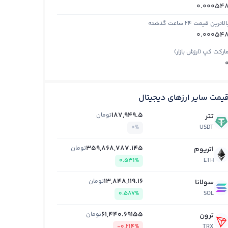
0.00054
الاترین قیمت ۲۴ ساعت گذشته
0.00054
ارکت کپ (ارزش بازار)
یمت سایر ارزهای دیجیتال
187,949.5
تومان
تتر
0%
USDT
359,868,787.145
تومان
اتریوم
0.531%
ETH
13,848,119.16
تومان
سولانا
0.587%
SOL
61,440.69155
تومان
ترون
-0.214%
TRX