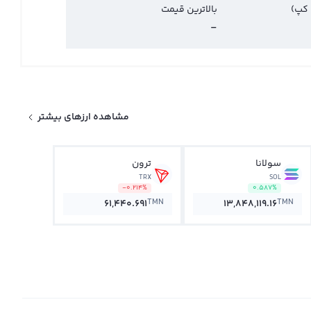
 کپ)
بالاترین قیمت
-
مشاهده ارزهای بیشتر
سولانا
ترون
TRX
SOL
-0.214%
0.587%
TMN
TMN
61,440.691
13,848,119.16