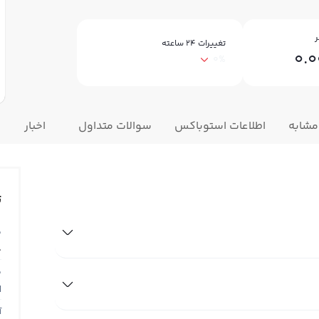
ر
تغییرات ۲۴ ساعته
0.
0%
مشابه
اطلاعات استوباکس
سوالات متداول
اخبار
ت
ق
8
ق
N
آ