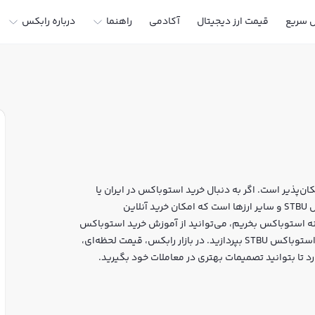
ل سریع
قیمت ارز دیجیتال
آکادمی
راهنما
درباره رابکس
‌پذیر است. اگر به دنبال خرید استوباکس در ایران یا
دیگر ارزهای دیجیتال هستید، رابکس سایت معتبر خرید و فروش STBU و سایر ارزها است که امکان خرید آنلاین
ونه استوباکس بخریم، می‌توانید از آموزش خرید استوباکس
استفاده کنید و پس از ثبت‌نام و احراز هویت، به خرید و فروش استوباکس STBU بپردازید. در بازار رابکس، قیمت لحظه‌ای،
 تا بتوانید تصمیمات بهتری در معاملات خود بگیرید.