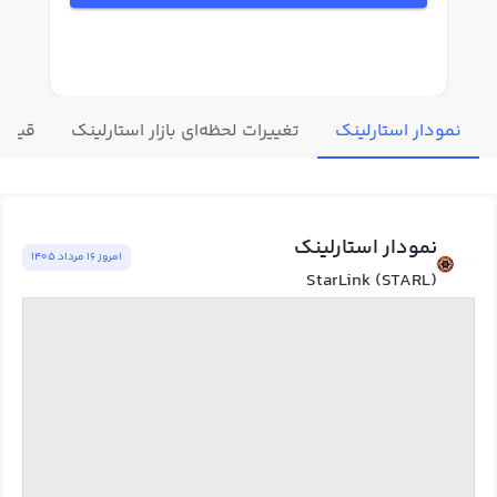
نمودار استارلینک
تغییرات لحظه‌ای بازار استارلینک
قیمت 
نمودار استارلینک
امروز ١٦ مرداد ١٤٠٥
StarLink (STARL)