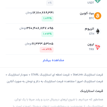
0%
USDT
12,180,289,341
تومان
بیت کوین
1.066%
BTC
360,408,847.095
تومان
اتریوم
1.072%
ETH
61,333.53105
تومان
ترون
-0.061%
TRX
مشاهده بیشتر
قیمت استارلینک StarLink + قیمت لحظه ای استارلینک STARL + نمودار استارلینک +
قیمت استارلینک امروز | مشاهده قیمت استارلینک به دلار و تومان به صورت آنلاین
قیمت استارلینک
همانطور که میدانیم، با شروع ارزهای دیجیتال جدید و رشد صرفا با یک توکن،
استارلینک یکی از محبوبترین و پرمخاطب‌ترین ارزهای دیجیتال امروزی است. با