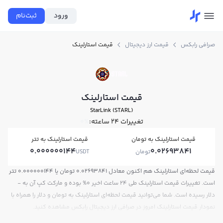
ورود
ثبت‌نام
صرافی رابکس
قیمت ارز دیجیتال
قیمت استارلینک
قیمت استارلینک
StarLink (STARL)
تغییرات ۲۴ ساعته:
0%
قیمت استارلینک به تومان
قیمت استارلینک به تتر
0.000000144
0.02693841
تومان
USDT
قیمت لحظه‌ای استارلینک هم اکنون معادل 0.02693841 تومان یا 0.000000144 تتر
است. تغییرات قیمت استارلینک طی 24 ساعت اخیر 0% بوده و مارکت کپ آن به -
دلار رسیده است. شما می‌توانید قیمت لحظه‌ای استارلینک به تومان و دلار را همراه با
نمودار قیمت استارلینک امروز در صرافی ارز دیجیتال رابکس مشاهده کنید.