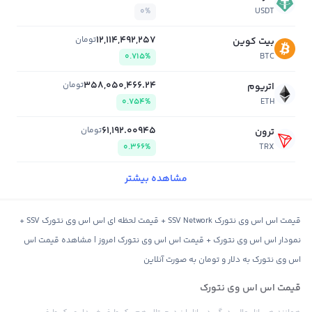
0%
USDT
12,114,492,257
تومان
بیت کوین
0.715%
BTC
358,050,466.24
تومان
اتریوم
0.754%
ETH
61,192.00945
تومان
ترون
0.366%
TRX
مشاهده بیشتر
قیمت اس اس وی نتورک SSV Network + قیمت لحظه ای اس اس وی نتورک SSV +
نمودار اس اس وی نتورک + قیمت اس اس وی نتورک امروز | مشاهده قیمت اس
اس وی نتورک به دلار و تومان به صورت آنلاین
قیمت اس اس وی نتورک