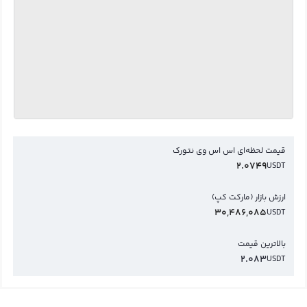
قیمت لحظه‌ای اس اس وی نتورک
2.0749
USDT
ارزش بازار (مارکت کپ)
30,486,085
USDT
بالاترین قیمت
2.083
USDT