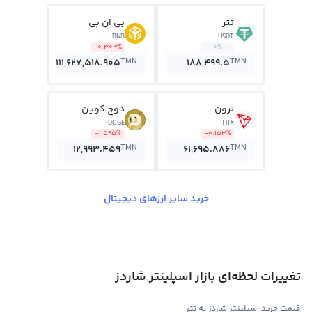
تتر
بی ان بی
BNB
USDT
-0.303%
0%
TMN
TMN
111,627,518.905
188,499.5
ترون
دوج کوین
DOGE
TRX
-1.595%
-0.153%
TMN
TMN
12,993.459
61,695.886
خرید سایر ارزهای دیجیتال
تغییرات لحظه‌ای بازار اسپلینتر شاردز
قیمت خرید اسپلینتر شاردز به تتر