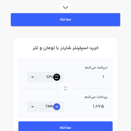
هویت، به خرید و فروش اسپلینتر شاردز SPS بپردازید. در بازار رابکس، قیمت لحظه‌ای،
نمودار و امکانات فروش اسپلینتر شاردز نیز در دسترس شما قرار دارد تا بتوانید
تصمیمات بهتری در معاملات خود بگیرید.
معامله
خرید اسپلینتر شاردز با تومان و تتر
دریافت می‌کنم
SPS
پرداخت می‌کنم
TMN
معامله