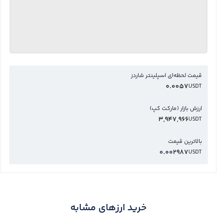
قیمت لحظه‌ای اسپلینتر شاردز
0.0057
USDT
ارزش بازار (مارکت کپ)
3,947,966
USDT
بالاترین قیمت
0.002987
USDT
خرید ارزهای مشابه