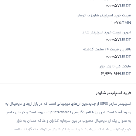
USDT
0.0057
قیمت خرید اسپلینتر شاردز به تومان
TMN
1,075
آخرین قیمت خرید اسپلینتر شاردز
USDT
0.0057
بالاترین قیمت ۲۴ ساعت گذشته
USDT
0.0057
مارکت کپ (ارزش بازار)
USDT
3,947,966
خرید اسپلینتر شاردز
اسپلینتر شاردز (SPS) از جدیدترین ارزهای دیجیتالی است که در بازار ارزهای دیجیتال به
وجود آمده است. این ارز با نام انگلیسی Splintershards معروف است و در حال حاضر
به عنوان یک ارز دیجیتال محبوب در بین سرمایه گذاران و علاقه مندان به بازار
کریپتوکارنسی شناخته می‌شود. خرید اسپلینتر شاردز می‌تواند یک گزینه مناسب