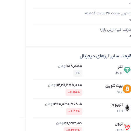
الاترین قیمت ۲۴ ساعت گذشته
ارکت کپ (ارزش بازار)
یمت سایر ارزهای دیجیتال
188,550
تومان
تتر
0%
USDT
12,161,475,000
تومان
بیت کوین
-0.55%
BTC
360,030,568.5
تومان
اتریوم
-0.42%
ETH
61,693.56
تومان
ترون
-0.244%
TRX