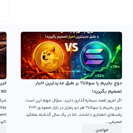
از ابزارهای ترسیم به تحلیل نمودار اسپنج باب بپردازند. نمودار اسپنج باب، اطلاعات قیمت ارز دیجیتال با نماد SPONGE را به
 و نمودار خطی ارائه می‌دهد و امکان تحلیل با تایم‌فریم‌های
سپنج باب را از ابتدای فعالیت خود به کاربران ارائه نمی‌کنند. اکثر
 خود را از سال ۹۵ آغاز کرده‌اند و اکثر آن‌ها نیز به شکل معاملات سریع عمل کرده‌اند. برای مشاهده
فی مورد نظر خود مراجعه کنید. رابکس نیز در این صفحه، نمودار
هد.
خرید اسپنج باب
بروید.
دوج بخریم یا سولانا؟ بر طبق جدیدترین اخبار
تصمیم بگیرید!
TXO
اگر امروز قصد سرمایه‌گذاری دارید، سؤال مهم این است:
دوج بخریم یا سولانا؟ هر دو رمزارز در بازار صعودی ۲۰۲۱
رشدهای انفجاری داشتند، اما در یک سال گذشته عملکرد
ضعیفی...
اکوس
خواندن