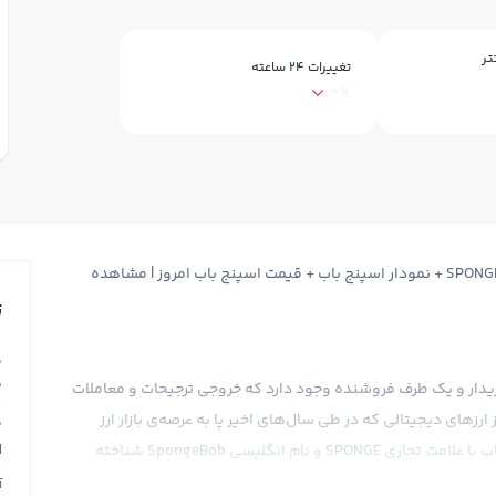
تر
تغییرات ۲۴ ساعته
0%
قیمت اسپنج باب SpongeBob + قیمت لحظه ای اسپنج باب SPONGE + نمودار اسپنج باب + قیمت اسپنج باب امروز | مشاهده
ت
ق
0
ف خریدار و یک طرف فروشنده وجود دارد که خروجی ترجیحات و معاملات
زهای دیجیتالی که در طی سال‌های اخیر پا به عرصه‌ی بازار ارز
ق
N
دیجیتال گذاشته است، اسپنج باب (SPONGE) است. اسپنج باب با علامت تجاری SPONGE و نام انگلیسی SpongeBob شناخته
جذاب و ممتاز به شمار می‌رود.
آ