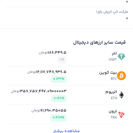
0
مارکت کپ (ارزش بازار)
0
قیمت سایر ارزهای دیجیتال
186,349.5
تومان
تتر
0%
USDT
12,117,748,936.5
تومان
بیت کوین
0.136%
BTC
357,757,497.09000003
تومان
اتریوم
0.128%
ETH
61,290.35055
تومان
ترون
0.489%
TRX
مشاهده بیشتر