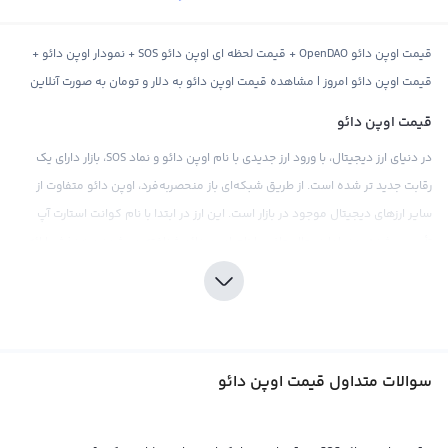
قیمت اوپن دائو OpenDAO + قیمت لحظه ای اوپن دائو SOS + نمودار اوپن دائو +
قیمت اوپن دائو امروز | مشاهده قیمت اوپن دائو به دلار و تومان به صورت آنلاین
قیمت اوپن دائو
در دنیای ارز دیجیتال، با ورود ارز جدیدی با نام اوپن دائو و نماد SOS، بازار دارای یک
رقابت جدید تر شده است. از طریق شبکه‌ای باز منحصربه‌فرد، اوپن دائو متفاوت از
سایر ارزهای دیجیتال موجود در بازار است. این ارز در ابتدا با نام کوانت استارت آپ
تأسیس شده بود، اما در حال حاضر با نام اوپن دائو شناخته می‌شود و هدفش ارائه
یک پلتفرم برای تبدیل ارزهای سنتی به دیجیتال به سادگی و با کارایی‌ بیشتر است.
هر چند که اوپن دائو در حال حاضر محبوبیت بیشتری در مقایسه با سایر ارزهای
دیجیتال دارد، اما قیمت آن نیز در حال تغییر است. همانند هر ارز دیجیتال دیگری،
قیمت اوپن دائو نیز توسط عرضه و تقاضا در بازار تعیین می‌شود و تحولات اقتصادی،
سوالات متداول قیمت اوپن دائو
سیاسی، اجتماعی و فاندامنتال نیز بر روی آن تأثیر می‌گذارند. با ورود اوپن دائو به
بازار، همه چیز در حال تغییر است و پیش‌بینی قیمت این ارز برای بازار تحلیلگران و