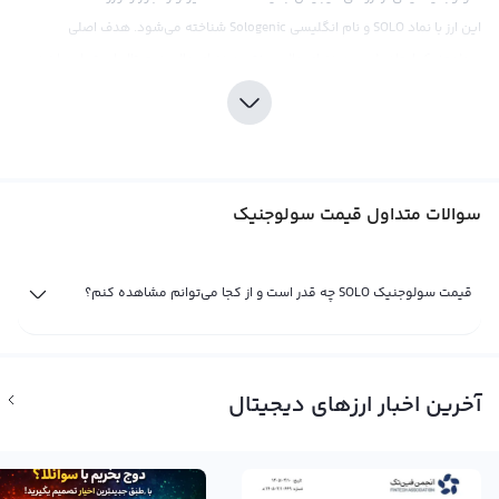
این ارز با نماد SOLO و نام انگلیسی Sologenic شناخته می‌شود. هدف اصلی
سولوجنیک ایجاد پلی بین دنیای مالی سنتی و دنیای مالی دیجیتال است. این ارز در
سال 2019 رونمایی شده است و به سرعت توجه صنعت رمزارزها را به خود جلب کرده
است. در حال حاضر، قیمت سولوجنیک طبق آمار سایت CoinMarketCap در حدود 1.2
دلار است و با وجود رشد چشمگیرش، به عنوان یک ارز جوان به نظر می‌رسد که هنوز
جای کار دارد.
سوالات متداول قیمت سولوجنیک
قیمت سولوجنیک همانند سایر رمزارزها تحت تأثیر تقاضا و عرضه در بازار قرار دارد. هر
چه تقاضا افزایش پیدا کند، قیمت آن نیز افزایش خواهد یافت. اما به عنوان یک ارز
جدید، عرضه سولوجنیک نسبت به سایر ارزها کمتر است که این می‌تواند به بالارفتن
قیمت سولوجنیک SOLO چه قدر است و از کجا می‌توانم مشاهده کنم؟
قیمت آن کمک کند. همچنین، تمامی خبرها و تحولات در صنعت رمزارزها نیز تأثیر
مستقیمی بر روند قیمت سولوجنیک دارند. از جمله این تحولات می‌توان به اعلام
شرکت‌های بزرگ از قبیل ارس تریلیون و سازمان‌های بین‌المللی و همچنین تغییرات
آخرین اخبار ارزهای دیجیتال
قوانین و مقررات در کشورها اشاره کرد که هرکدام می‌توانند تأثیرات قابل ملاحظه‌ای
بر روند قیمت سولوجنیک داشته باشند.
قیمت لحظه ای سولوجنیک