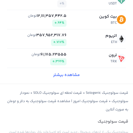
0%
USDT
12,111,357,442.5
تومان
بیت کوین
0.64%
BTC
357,952,317.76
تومان
اتریوم
0.717%
ETH
61,175.23555
تومان
ترون
0.366%
TRX
مشاهده بیشتر
قیمت سولوجنیک Sologenic + قیمت لحظه ای سولوجنیک SOLO + نمودار
سولوجنیک + قیمت سولوجنیک امروز | مشاهده قیمت سولوجنیک به دلار و تومان
به صورت آنلاین
قیمت سولوجنیک
سولوجنیک یکی از ارزهای دیجیتال جدید است که اخیرا وارد بازار رمزارزها شده است.