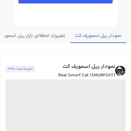
نمودار ریل اسمورف کت
تغییرات لحظه‌ای بازار ریل اسمورف
نمودار ریل اسمورف کت
امروز ١٥ مرداد ١٤٠٥
Real Smurf Cat (SMURFCAT)