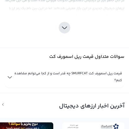
در حال حاضر بازار ارز دیجیتال دستخوش تحولات فراوانی شده است و طی این سال‌ها،
ارزهای دیجیتال جدیدی در این بازار معرفی شده‌اند. اما در این بین نام یک رمز ارز با
سمبل SMURFCAT یا به عبارتی دیگر ریل اسمورف کت بی‌نظیر و متفاوت را می‌توان به
خاطر سیستم منحصر به فرد و ایده‌آلش ذکر کرد. قیمت ریل اسمورف کت همانند
دیگر ارزهای دیجیتال براساس قوانین عرضه و تقاضا در بازار مشخص می‌شود و
همین امر باعث می‌شود که نمودار قیمت آن از تحولات شایان توجهی برخوردار باشد.
قیمت ریل اسمورف کت نیز همانند قیمت بیت کوین با توجه به پول‌های فیات
سوالات متداول قیمت ریل اسمورف کت
مختلف و ارزهای دیجیتال نشان داده می‌شود و در صرافی‌های بین‌المللی اغلب در
مقابل تتر که معادل دلار دیجیتال است، قیمت آن محاسبه می‌شود. اما متفاوتی و
قیمت ریل اسمورف کت SMURFCAT چه قدر است و از کجا می‌توانم مشاهده
مختصری درباره ریل اسمورف کت باید ذکر شود که در مقایسه با هیجان‌های بازار
کنم؟
ارزهای دیجیتال، این رمز ارز ثابت و بدون نوسان قیمتی بوده و این خود باعث جذب
بسیاری از سرمایه‌گذاران تجربه‌کنید. تا این لحظه، قیمت برای خرید یک ریل اسمورف
کت با یک دلار تعیین شده است، اما امیدواریم با پیشرفت‌های موشکافانه در کشف
آخرین اخبار ارزهای دیجیتال
و توسعه‌ی سیستم این رمز ارز، قیمت ثابت آن بارگذاری شود و به نوسانات قیمتی
عملی بپیوندد.
قیمت لحظه ای ریل اسمورف کت