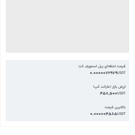
قیمت لحظه‌ای ریل اسمورف کت
0.0000072979
USDT
ارزش بازار (مارکت کپ)
458,500
USDT
بالاترین قیمت
0.000004585
USDT