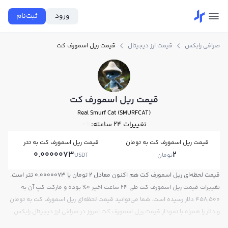
ورود
ثبت‌نام
صرافی رابکس
قیمت ارز دیجیتال
قیمت ریل اسمورف کت
قیمت ریل اسمورف کت
Real Smurf Cat (SMURFCAT)
تغییرات ۲۴ ساعته:
0%
قیمت ریل اسمورف کت به تومان
قیمت ریل اسمورف کت به تتر
0.0000073
2
تومان
USDT
قیمت لحظه‌ای ریل اسمورف کت هم اکنون معادل 2 تومان یا 0.0000073 تتر است.
تغییرات قیمت ریل اسمورف کت طی 24 ساعت اخیر 0% بوده و مارکت کپ آن به
458,500 دلار رسیده است. شما می‌توانید قیمت لحظه‌ای ریل اسمورف کت به تومان
و دلار را همراه با نمودار قیمت ریل اسمورف کت امروز در صرافی ارز دیجیتال رابکس
مشاهده کنید.