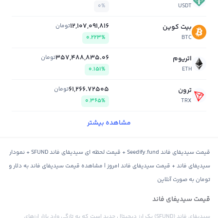
0%
USDT
12,107,091,816
تومان
بیت کوین
0.223%
BTC
357,488,835.06
تومان
اتریوم
0.151%
ETH
61,266.72505
تومان
ترون
0.365%
TRX
مشاهده بیشتر
قیمت سیدیفای فاند Seedify.fund + قیمت لحظه ای سیدیفای فاند SFUND + نمودار
سیدیفای فاند + قیمت سیدیفای فاند امروز | مشاهده قیمت سیدیفای فاند به دلار و
تومان به صورت آنلاین
قیمت سیدیفای فاند
سیدیفای فاند (SFUND) یک ارز دیجیتال جدید است که به تازگی وارد بازار ارزهای