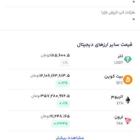
0
مارکت کپ (ارزش بازار)
0
قیمت سایر ارزهای دیجیتال
185,600.5
تومان
تتر
0%
USDT
12,106,163,813.5
تومان
بیت کوین
0.22%
BTC
357,280,962.5
تومان
اتریوم
0.11%
ETH
61,248.165
تومان
ترون
0.334%
TRX
مشاهده بیشتر