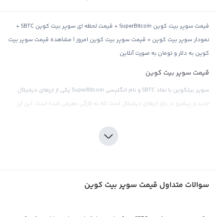
قیمت سوپر بیت کوین SuperBitcoin + قیمت لحظه ای سوپر بیت کوین SBTC +
نمودار سوپر بیت کوین + قیمت سوپر بیت کوین امروز | مشاهده قیمت سوپر بیت
کوین به دلار و تومان به صورت آنلاین
قیمت سوپر بیت کوین
سوپر بیتکوین با نماد SBTC و نام انگلیسی SuperBitcoin یکی از ارزهای دیجیتال
جدید و پیشرو در بازار ارزهای دیجیتال است که به تازگی معرفی شده است. این ارز
دیجیتال با ارائه تکنولوژی منحصر به فرد و قابلیت استحصال قدرت از شبکه بیت
کوین، به رقابت با ارزهای موجود در بازار می‌پردازد و امیدوار است که توانایی بیشتری
در کارکردن به عنوان ارز دیجیتال بهتر و بسیاری از نقاط ضعف و محدودیت‌های بیت
کوین را برطرف کند.
این ارز دیجیتال که در حال حاضر قیمتی برابر با 50 دلار دارد، در کنار بیت کوین و تتر
سوالات متداول قیمت سوپر بیت کوین
در صرافی‌های بین‌المللی معامله می‌شود. برخی از تحلیل‌گران بازار ارز دیجیتال
معتقدند که قیمت سوپر بیت کوین به سرعت در آینده خود را افزایش خواهد داد و