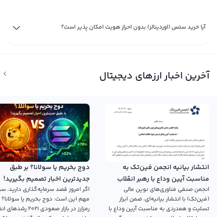
آیا خرید ستس (اوردینالز) بدون احراز هویت امکان پذیر است؟
آخرین اخبار ارزهای دیجیتال
انتشار بیانیه انجمن فین‌تک به
دوج بخریم یا سولانا؟ بر طبق
مناسبت آیین وداع با رهبر انقلاب
جدیدترین اخبار تصمیم بگیرید!
انجمن صنفی فناوری‌های نوین مالی
اگر امروز قصد سرمایه‌گذاری دارید، سؤ
اسلامی
(فین‌تک) با انتشار بیانیه‌ای، ضمن ابراز
مهم این است: دوج بخریم یا سولانا؟ 
تسلیت و همدردی به مناسبت آیین وداع با
رمزارز در بازار صعودی ۲۰۲۱ رش