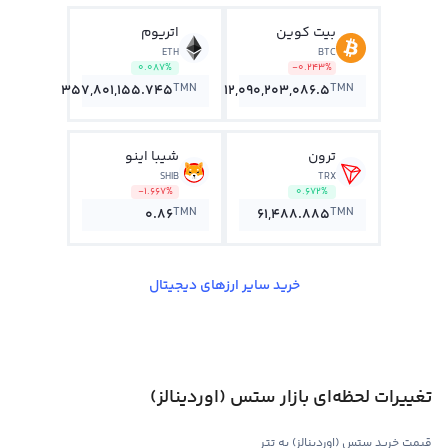
بیت کوین
اتریوم
ETH
BTC
0.087%
-0.243%
TMN
TMN
357,801,155.745
12,090,203,086.5
ترون
شیبا اینو
SHIB
TRX
-1.667%
0.672%
TMN
TMN
0.86
61,488.885
خرید سایر ارزهای دیجیتال
تغییرات لحظه‌ای بازار ستس (اوردینالز)
قیمت خرید ستس (اوردینالز) به تتر