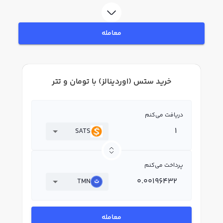
ثبت‌نام و احراز هویت، به خرید و فروش ستس (اوردینالز) SATS بپردازید. در بازار
رابکس، قیمت لحظه‌ای، نمودار و امکانات فروش ستس (اوردینالز) نیز در دسترس شما
قرار دارد تا بتوانید تصمیمات بهتری در معاملات خود بگیرید.
معامله
خرید ستس (اوردینالز) با تومان و تتر
دریافت می‌کنم
SATS
پرداخت می‌کنم
TMN
معامله