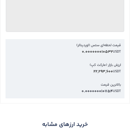
قیمت لحظه‌ای ستس (اوردینالز)
0.000000010532
USDT
ارزش بازار (مارکت کپ)
22,293,600
USDT
بالاترین قیمت
0.000000010754
USDT
خرید ارزهای مشابه