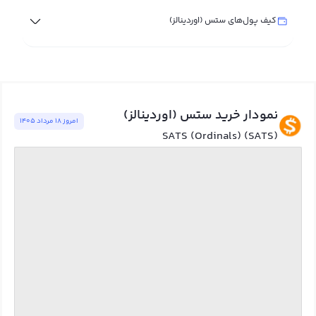
کیف پول‌های ستس (اوردینالز)
نمودار خرید ستس (اوردینالز)
امروز ١٨ مرداد ١٤٠٥
SATS (Ordinals) (SATS)