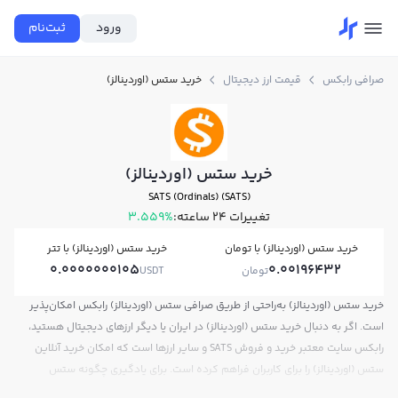
ورود
ثبت‌نام
صرافی رابکس
قیمت ارز دیجیتال
خرید ستس (اوردینالز)
خرید ستس (اوردینالز)
SATS (Ordinals) (SATS)
تغییرات ۲۴ ساعته:
3.559%
خرید ستس (اوردینالز) با تومان
خرید ستس (اوردینالز) با تتر
0.0000000105
0.00196432
تومان
USDT
خرید ستس (اوردینالز) به‌راحتی از طریق صرافی ستس (اوردینالز) رابکس امکان‌پذیر
است. اگر به دنبال خرید ستس (اوردینالز) در ایران یا دیگر ارزهای دیجیتال هستید،
رابکس سایت معتبر خرید و فروش SATS و سایر ارزها است که امکان خرید آنلاین
ستس (اوردینالز) را برای کاربران فراهم کرده است. برای یادگیری چگونه ستس
(اوردینالز) بخریم، می‌توانید از آموزش خرید ستس (اوردینالز) استفاده کنید و پس از