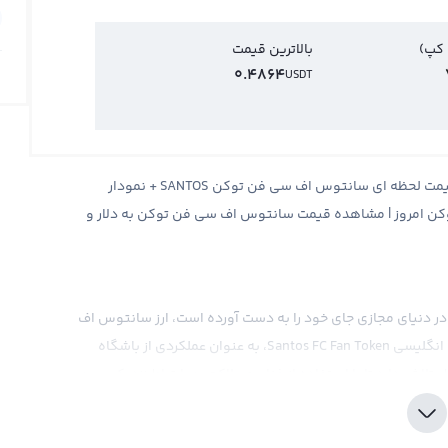
 کپ)
بالاترین قیمت
0.4864
USDT
قیمت سانتوس اف سی فن توکن Santos FC Fan Token + قیمت لحظه ای سانتوس اف سی فن توکن SANTOS + نمودار
امروز | مشاهده قیمت سانتوس اف سی فن توکن به دلار و
که در دنیای مجازی جای خود را به دست آورده است، ارز سانتوس اف
سی فن توکن است. این ارز دیجیتال با سمبل SANTOS و نام انگلیسی Santos FC Fan Token، به عنوان عملکردی از باشگاه
تلاش دارد تا با استفاده از فناوری بلاکچین، ارتباط نزدیکی بین
ان پیشنهادات و رای‌گیری در مورد تصمیمات مهم تیم محبوب خود را