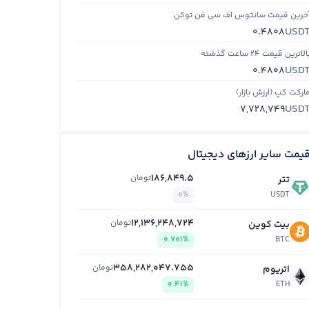
خرین قیمت سانتوس اف سی فن توکن
USD
0.4808
الاترین قیمت ۲۴ ساعت گذشته
USD
0.4808
ارکت کپ (ارزش بازار)
USD
7,728,749
یمت سایر ارزهای دیجیتال
186,849.5
تومان
تتر
0%
USDT
12,136,248,724
تومان
بیت کوین
0.701%
BTC
358,282,047.755
تومان
اتریوم
0.41%
ETH