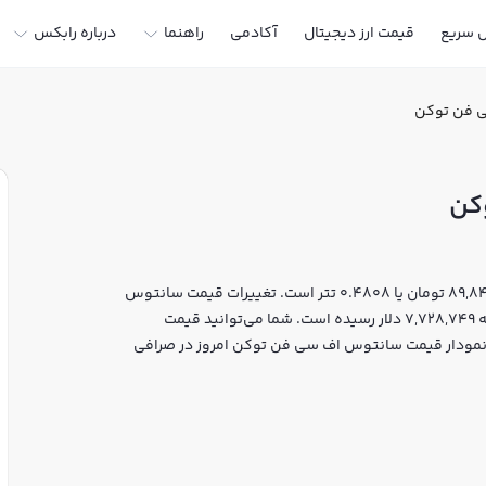
ل سریع
قیمت ارز دیجیتال
آکادمی
راهنما
درباره رابکس
 فن توکن
کن
قیمت لحظه‌ای سانتوس اف سی فن توکن هم اکنون معادل 89,842 تومان یا 0.4808 تتر است. تغییرات قیمت سانتوس
اف سی فن توکن طی 24 ساعت اخیر 0% بوده و مارکت کپ آن به 7,728,749 دلار رسیده است. شما می‌توانید قیمت
ا نمودار قیمت سانتوس اف سی فن توکن امروز در صرافی