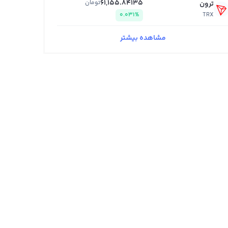
61,155.84135
تومان
ترون
0.031%
TRX
مشاهده بیشتر