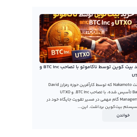
خرید بیت کوین توسط ناکاموتو با تصاحب BTC Inc و
U
شرکت Nakamoto که توسط کارآفرین حوزه رمزارز David
Bailey تأسیس شده، با تصاحب BTC Inc. و UTXO
Management گام مهمی در مسیر تقویت جایگاه خود در
یستم بیت‌کوین برداشت. این...
خواندن