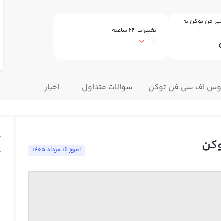
ی فن توکن به
تغییرات ۲۴ ساعته
0%
توس اف سی فن توکن
سوالات متداول
اخبار
ت
وکن
امروز ١٦ مرداد ١٤٠٥
ت
ق
T
ق
N