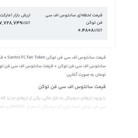
قیمت لحظه‌ای سانتوس اف سی
ارزش بازار (مارکت
فن توکن
7,728,749
USDT
0.4808
USDT
سانتوس اف سی فن توکن + قیمت سانتوس اف سی فن توکن 
تومان به صورت آنلاین
قیمت سانتوس اف سی فن توکن
با ورود ارزهای دیجیتال به بازار مالی، یکی از ارزهای جدید 
فوتبال برزیلی با همین نام معرفی شده است. این ارز دیجیتال 
طرفداران باشگاه و تیم فوتبال را ایجاد کند و به آن‌ها امک
بدهد.