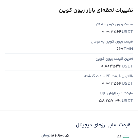
تغییرات لحظه‌ای بازار ریون کوین
قیمت ریون کوین به تتر
USDT
0.003564
قیمت ریون کوین به تومان
TMN
667
آخرین قیمت ریون کوین
USDT
0.003534
بالاترین قیمت ۲۴ ساعت گذشته
USDT
0.003564
مارکت کپ (ارزش بازار)
USDT
58,257,090
قیمت سایر ارزهای دیجیتال
186,900.5
تومان
تتر