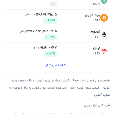
0%
USDT
12,116,946,315.5
تومان
بیت کوین
0.465%
BTC
357,856,518.345
تومان
اتریوم
0.127%
ETH
61,191.2237
تومان
ترون
0.122%
TRX
مشاهده بیشتر
قیمت ریون کوین Ravencoin + قیمت لحظه ای ریون کوین RVN + نمودار ریون
کوین + قیمت ریون کوین امروز | مشاهده قیمت ریون کوین به دلار و تومان به
صورت آنلاین
قیمت ریون کوین