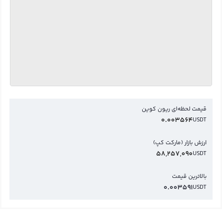
قیمت لحظه‌ای ریون کوین
0.003564
USDT
ارزش بازار (مارکت کپ)
58,257,090
USDT
بالاترین قیمت
0.003591
USDT