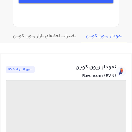
نمودار ریون کوین
تغییرات لحظه‌ای بازار ریون کوین
قی
نمودار ریون کوین
امروز ١٦ مرداد ١٤٠٥
Ravencoin (RVN)