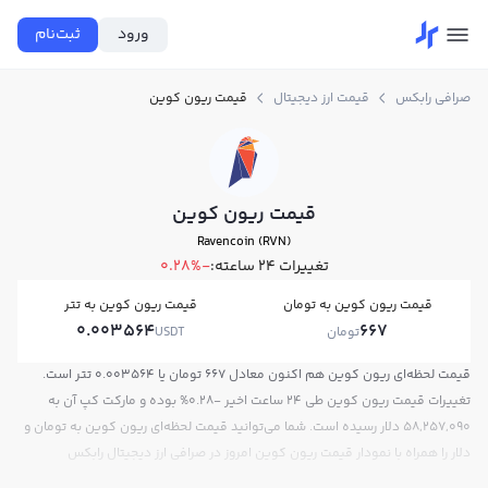
ورود
ثبت‌نام
صرافی رابکس
قیمت ارز دیجیتال
قیمت ریون کوین
قیمت ریون کوین
Ravencoin (RVN)
تغییرات ۲۴ ساعته:
-0.28%
قیمت ریون کوین به تومان
قیمت ریون کوین به تتر
0.003564
667
تومان
USDT
قیمت لحظه‌ای ریون کوین هم اکنون معادل 667 تومان یا 0.003564 تتر است.
تغییرات قیمت ریون کوین طی 24 ساعت اخیر -0.28% بوده و مارکت کپ آن به
58,257,090 دلار رسیده است. شما می‌توانید قیمت لحظه‌ای ریون کوین به تومان و
دلار را همراه با نمودار قیمت ریون کوین امروز در صرافی ارز دیجیتال رابکس
مشاهده کنید.