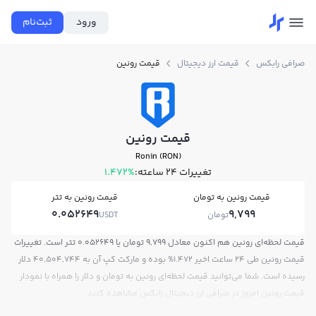
ورود
ثبت‌نام
صرافی رابکس
قیمت ارز دیجیتال
قیمت رونین
قیمت رونین
Ronin (RON)
تغییرات ۲۴ ساعته:
1.472%
قیمت رونین به تومان
قیمت رونین به تتر
0.052649
9,799
تومان
USDT
قیمت لحظه‌ای رونین هم اکنون معادل 9,799 تومان یا 0.052649 تتر است. تغییرات
قیمت رونین طی 24 ساعت اخیر 1.472% بوده و مارکت کپ آن به 40,504,744 دلار
رسیده است. شما می‌توانید قیمت لحظه‌ای رونین به تومان و دلار را همراه با نمودار
قیمت رونین امروز در صرافی ارز دیجیتال رابکس مشاهده کنید.