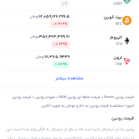
0%
USDT
12,059,126,299.5
تومان
بیت کوین
-0.306%
BTC
356,423,399.61
تومان
اتریوم
-0.229%
ETH
61,375.9449
تومان
ترون
0.579%
TRX
مشاهده بیشتر
قیمت رونین Ronin + قیمت لحظه ای رونین RON + نمودار رونین + قیمت رونین
امروز | مشاهده قیمت رونین به دلار و تومان به صورت آنلاین
قیمت رونین
رونین یک ارز دیجیتال جدید است که در بازار ارز دیجیتال به تازگی وارد شده است. این
ارز دارای نماد RON و نام انگلیسی Ronin است. به طور مشابه با هرارز دیجیتال دیگر،