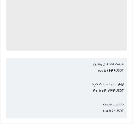
قیمت لحظه‌ای رونین
0.052649
USDT
ارزش بازار (مارکت کپ)
40,504,744
USDT
بالاترین قیمت
0.0562
USDT