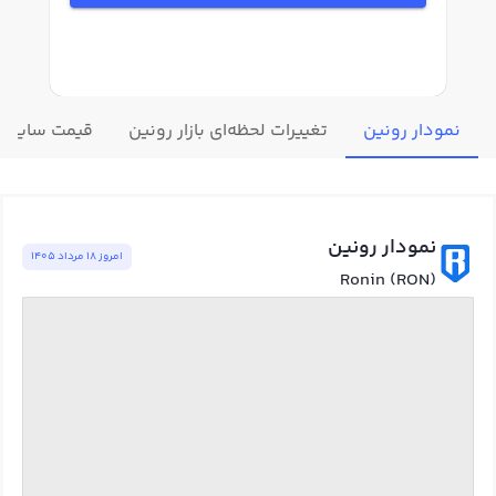
نمودار رونین
تغییرات لحظه‌ای بازار رونین
قیمت سایر ار
نمودار رونین
امروز ١٨ مرداد ١٤٠٥
Ronin (RON)