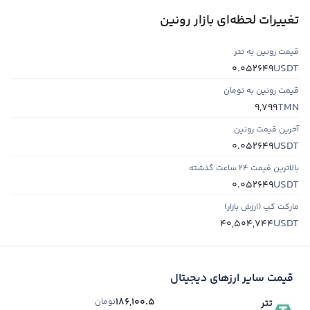
تغییرات لحظه‌ای بازار رونین
قیمت رونین به تتر
USDT
0.052649
قیمت رونین به تومان
TMN
9,799
آخرین قیمت رونین
USDT
0.052649
بالاترین قیمت ۲۴ ساعت گذشته
USDT
0.052649
مارکت کپ (ارزش بازار)
USDT
40,504,744
قیمت سایر ارزهای دیجیتال
186,100.5
تومان
تتر