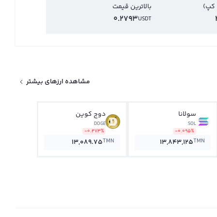
 کپ)
بالاترین قیمت
0.2793
USDT
مشاهده ارزهای بیشتر
سولانا
دوج کوین
DOGE
SOL
-0.473%
-0.095%
TMN
TMN
13,089.75
13,843,125