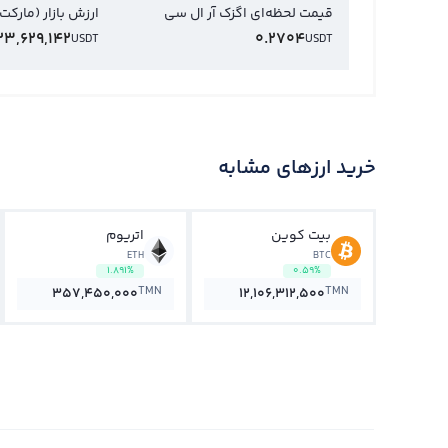
قیمت لحظه‌ای اگزک آر ال سی
ارزش بازار (مارکت
23,629,142
0.2704
USDT
USDT
خرید ارزهای مشابه
بیت کوین
اتریوم
ETH
BTC
1.891%
0.59%
TMN
TMN
357,450,000
12,106,312,500