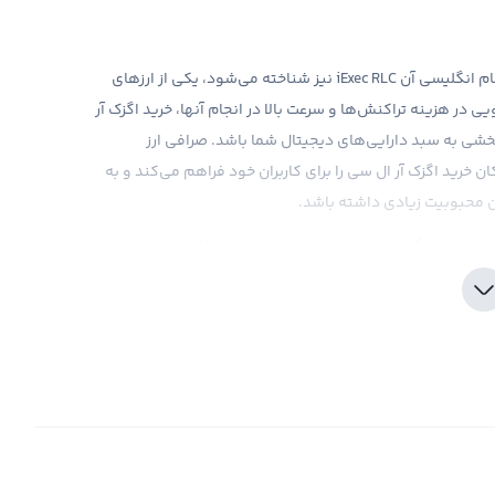
در دنیای ارزهای دیجیتال، رمزارز اگزک آر ال سی (RLC) که به نام انگلیسی آن iExec RLC نیز شناخته می‌شود، یکی از ارزهای
ی در هزینه تراکنش‌ها و سرعت بالا در انجام آنها، خرید اگزک آر
بخشی به سبد دارایی‌های دیجیتال شما باشد. صرافی ارز
ان خرید اگزک آر ال سی را برای کاربران خود فراهم می‌کند و به
ان محبوبیت زیادی داشته باشد.
زار‌های دیگر، با تحقیق و فهم عمیق در بازار اقدام به
ک آر ال سی، بهتر است در ابتدا بازهم تحقیقات و مطالعات
رائه ابزارهای تحلیلی و اطلاعات به روز بازار، به شما در
ید به‌خاطر داشته باشید که رمزارز اگزک آر ال سی نیز مانند
ون‌گذاری آمریکا مواجه است و این امر باید در نظر گرفته
اشید، سود و ضرر شما از آن تنها یک سود و ضرر فرضی است. تنها