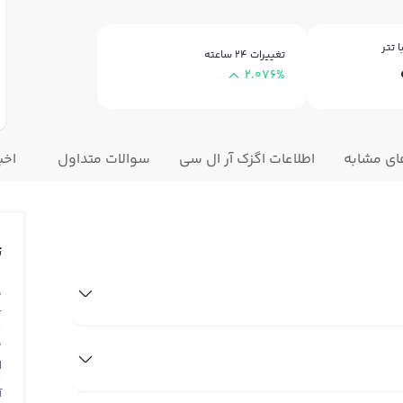
 تتر
تغییرات ۲۴ ساعته
2.076%
ای مشابه
اطلاعات اگزک آر ال سی
سوالات متداول
اخب
ت
ق
T
ق
N
آ