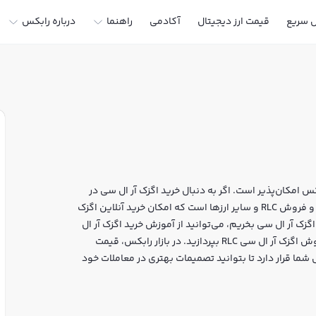
ل سریع
قیمت ارز دیجیتال
آکادمی
راهنما
درباره رابکس
س امکان‌پذیر است. اگر به دنبال خرید اگزک آر ال سی در
ایران یا دیگر ارزهای دیجیتال هستید، رابکس سایت معتبر خرید و فروش RLC و سایر ارزها است که امکان خرید آنلاین اگزک
اگزک آر ال سی بخریم، می‌توانید از آموزش خرید اگزک آر ال
سی استفاده کنید و پس از ثبت‌نام و احراز هویت، به خرید و فروش اگزک آر ال سی RLC بپردازید. در بازار رابکس، قیمت
شما قرار دارد تا بتوانید تصمیمات بهتری در معاملات خود