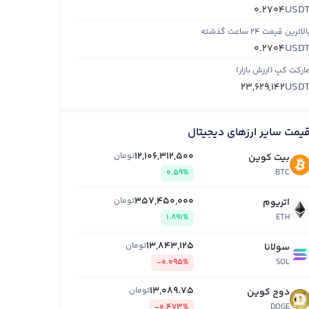
USD
0.2704
الاترین قیمت ۲۴ ساعت گذشته
USD
0.2704
ارکت کپ (ارزش بازار)
USD
23,629,142
یمت سایر ارزهای دیجیتال
12,106,312,500
تومان
بیت کوین
0.59%
BTC
357,450,000
تومان
اتریوم
1.891%
ETH
13,843,125
تومان
سولانا
-0.095%
SOL
13,089.75
تومان
دوج کوین
-0.473%
DOGE