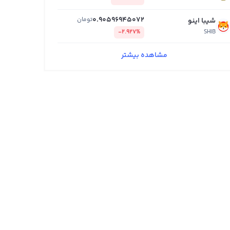
0.90596945072
تومان
شیبا اینو
-2.927%
SHIB
مشاهده بیشتر