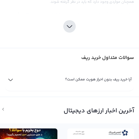
همچنان مواردی وجود دارد که باید در نظر گرفته شوند.
صرافی رابکس با قابلیت خرید و فروش ریف با استفاده از ارزهای دیجیتال دیگر، به
شما این امکان را می‌دهد تا به یکی از جدیدترین ارزهای دیجیتال در بازار
کریپتوکارنسی سرمایه‌گذاری کنید. امکان معاملات خرید و فروش در بازار ارزهای
دیجیتال، از جمله ریف، در صرافی رابکس به سادگی و با کارمزد مناسب و قیمت رقابتی
امکان‌پذیر است. همچنین، با مطالعه و تحقیق دقیق درباره بازار ریف و استفاده از
سوالات متداول خرید ریف
ابزارهای تحلیلی، می‌توانید سرمایه‌گذاری خود را به بهترین شکل ممکن انجام دهید.
همچنین، باید توجه داشت که ریف بر خلاف ریپل، تحت تأثیر یک شبکه متمرکز قرار
ندارد و از تکنولوژی دیسک اعتماد به نفس استفاده می‌کند. به همین دلیل،
آیا خرید ریف بدون احراز هویت ممکن است؟
پیشرفت‌ها و موفقیت‌های این ارز در آینده قابلیت رشد قابل توجهی را دارد. با در نظر
گرفتن همه این ویژگی‌ها، خرید ریف در صرافی رابکس می‌تواند یک انتخاب مناسب و
پربار در این بازار داغ باشد.
آخرین اخبار ارزهای دیجیتال
در نهایت، برای انجام هرگونه خرید ریف یا هر ارز دیجیتال دیگر، بهتر است قبل از آن،
از مخارج و ریسک‌های مرتبط با بازار کریپتوکارنسی آگاهی کامل داشته باشید و در
صورت لزوم، با یک مشاور مالی مجرب مشورت کنید. با استفاده از ابزارها و منابع