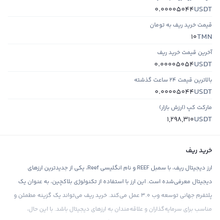
USDT
0.00005044
قیمت خرید ریف به تومان
TMN
10
آخرین قیمت خرید ریف
USDT
0.00005054
بالاترین قیمت ۲۴ ساعت گذشته
USDT
0.00005044
مارکت کپ (ارزش بازار)
USDT
1,298,310
خرید ریف
ارز دیجیتال ریف، با سمبل REEF و نام انگلیسی Reef، یکی از جدیدترین ارزهای
دیجیتال معرفی‌شده است. این ارز با استفاده از تکنولوژی بلاکچین، به عنوان یک
پلتفرم جهانی توسعه وب 3.0 عمل می‌کند. خرید ریف می‌تواند یک گزینه مطمئن و
مناسب برای سرمایه‌گذاران و علاقه‌مندان به ارزهای دیجیتال باشد. با این حال،