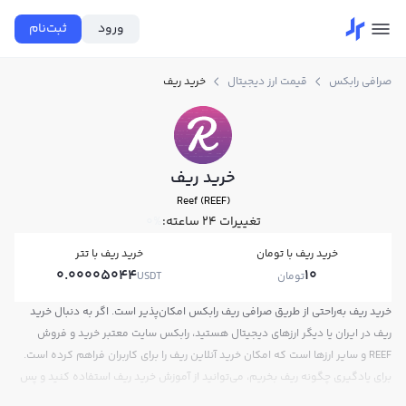
ورود
ثبت‌نام
صرافی رابکس
قیمت ارز دیجیتال
خرید ریف
خرید ریف
Reef (REEF)
تغییرات ۲۴ ساعته:
0%
خرید ریف با تومان
خرید ریف با تتر
0.00005044
10
تومان
USDT
خرید ریف به‌راحتی از طریق صرافی ریف رابکس امکان‌پذیر است. اگر به دنبال خرید
ریف در ایران یا دیگر ارزهای دیجیتال هستید، رابکس سایت معتبر خرید و فروش
REEF و سایر ارزها است که امکان خرید آنلاین ریف را برای کاربران فراهم کرده است.
برای یادگیری چگونه ریف بخریم، می‌توانید از آموزش خرید ریف استفاده کنید و پس
از ثبت‌نام و احراز هویت، به خرید و فروش ریف REEF بپردازید. در بازار رابکس، قیمت