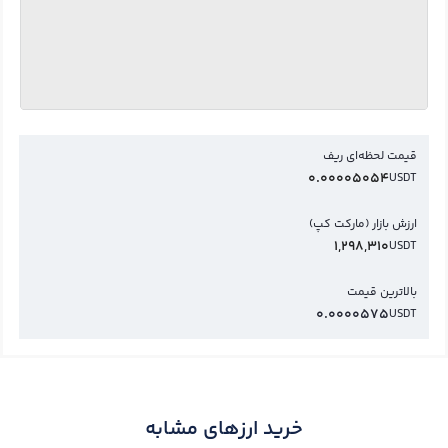
قیمت لحظه‌ای ریف
0.00005054
USDT
ارزش بازار (مارکت کپ)
1,298,310
USDT
بالاترین قیمت
0.0000575
USDT
خرید ارزهای مشابه