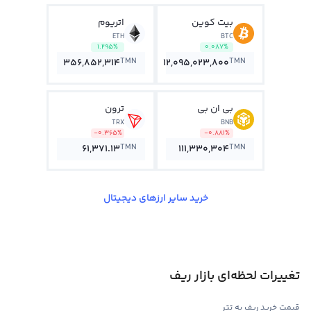
بیت کوین
اتریوم
ETH
BTC
1.295%
0.087%
TMN
TMN
356,852,314
12,095,023,800
بی ان بی
ترون
TRX
BNB
-0.365%
-0.881%
TMN
TMN
61,371.13
111,330,304
خرید سایر ارزهای دیجیتال
تغییرات لحظه‌ای بازار ریف
قیمت خرید ریف به تتر