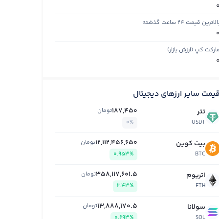
الاترین قیمت ۲۴ ساعت گذشته
ارکت کپ (ارزش بازار)
یمت سایر ارزهای دیجیتال
187,450
تومان
تتر
0%
USDT
12,112,456,650
تومان
بیت کوین
0.953%
BTC
358,117,601.5
تومان
اتریوم
2.43%
ETH
13,888,170.5
تومان
سولانا
0.693%
SOL