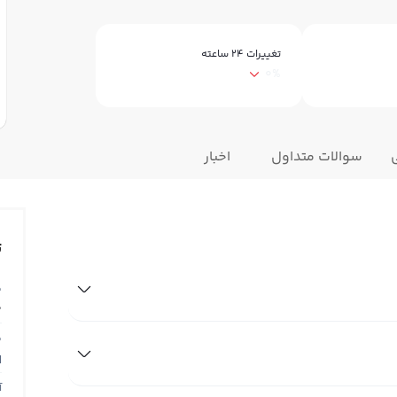
تغییرات ۲۴ ساعته
0%
سوالات متداول
اخبار
ت
ق
0
ق
N
آ