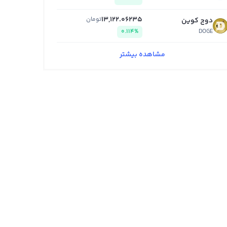
13,122.06235
تومان
دوج کوین
0.114%
DOGE
مشاهده بیشتر