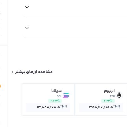
0
ب
0
م
0
ق
مشاهده ارزهای بیشتر
اتریوم
سولانا
SOL
ETH
0.693%
2.43%
TMN
TMN
13,888,170.5
358,117,601.5