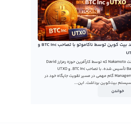
خرید بیت کوین توسط ناکاموتو با تصاحب BTC Inc و
U
شرکت Nakamoto که توسط کارآفرین حوزه رمزارز David
Bailey تأسیس شده، با تصاحب BTC Inc. و UTXO
Management گام مهمی در مسیر تقویت جایگاه خود در
یستم بیت‌کوین برداشت. این...
خواندن