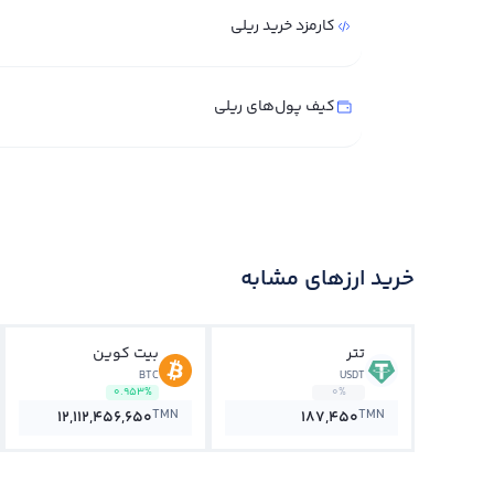
کارمزد خرید ریلی
کیف پول‌های ریلی
خرید ارزهای مشابه
تتر
بیت کوین
BTC
USDT
0.953%
0%
TMN
TMN
12,112,456,650
187,450