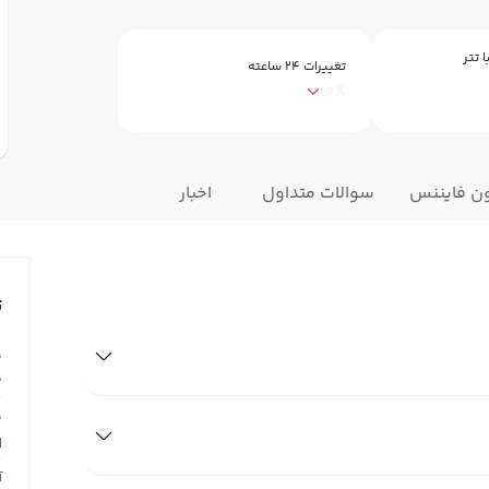
 تتر
تغییرات ۲۴ ساعته
0%
ون فایننس
سوالات متداول
اخبار
ت
ق
0
ق
N
آ