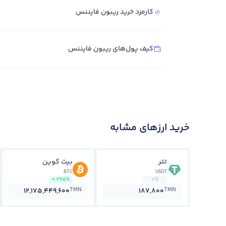
کارمزد خرید ریبون فایننس
کیف پول‌های ریبون فایننس
خرید ارزهای مشابه
تتر
بیت کوین
BTC
USDT
0.365%
0%
TMN
TMN
12,175,449,600
187,800