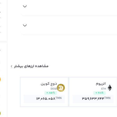
0
ب
0
م
0
ق
مشاهده ارزهای بیشتر
اتریوم
دوج کوین
DOGE
ETH
0.851%
0.618%
TMN
TMN
13,065.058
359,633,244