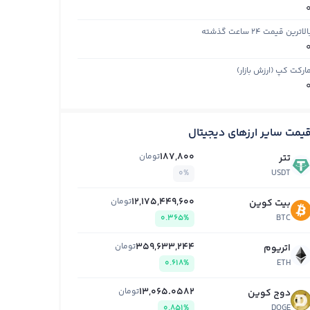
الاترین قیمت ۲۴ ساعت گذشته
ارکت کپ (ارزش بازار)
یمت سایر ارزهای دیجیتال
187,800
تومان
تتر
0%
USDT
12,175,449,600
تومان
بیت کوین
0.365%
BTC
359,633,244
تومان
اتریوم
0.618%
ETH
13,065.0582
تومان
دوج کوین
0.851%
DOGE