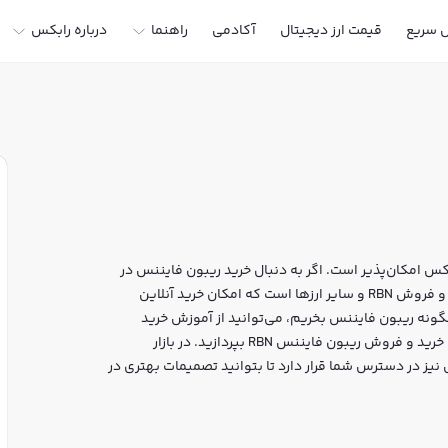
ل سریع
قیمت ارز دیجیتال
آکادمی
راهنما
درباره رابکس
س امکان‌پذیر است. اگر به دنبال خرید ریبون فایننس در
ایران یا دیگر ارزهای دیجیتال هستید، رابکس سایت معتبر خرید و فروش RBN و سایر ارزها است که امکان خرید آنلاین
چگونه ریبون فایننس بخریم، می‌توانید از آموزش خرید
ریبون فایننس استفاده کنید و پس از ثبت‌نام و احراز هویت، به خرید و فروش ریبون فایننس RBN بپردازید. در بازار
یز در دسترس شما قرار دارد تا بتوانید تصمیمات بهتری در