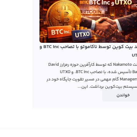
خرید بیت کوین توسط ناکاموتو با تصاحب BTC Inc و
U
شرکت Nakamoto که توسط کارآفرین حوزه رمزارز David
Bailey تأسیس شده، با تصاحب BTC Inc. و UTXO
Management گام مهمی در مسیر تقویت جایگاه خود در
یستم بیت‌کوین برداشت. این...
خواندن