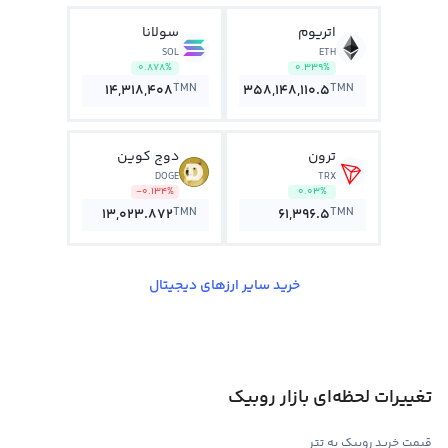
اتریوم
سولانا
SOL
ETH
0.878%
0.339%
TMN
TMN
14,318,408
358,148,110.5
ترون
دوج کوین
DOGE
TRX
-0.134%
0.03%
TMN
TMN
13,023.872
61,396.5
خرید سایر ارزهای دیجیتال
تغییرات لحظه‌ای بازار روبیک
قیمت خرید روبیک به تتر