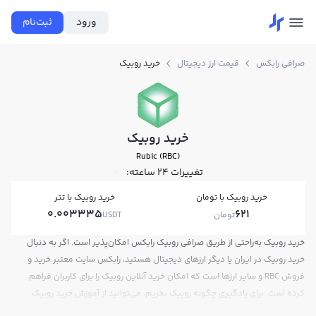
ورود
ثبت‌نام
صرافی رابکس
قیمت ارز دیجیتال
خرید روبیک
خرید روبیک
Rubic (RBC)
تغییرات ۲۴ ساعته:
0%
خرید روبیک با تومان
خرید روبیک با تتر
0.003335
621
تومان
USDT
خرید روبیک به‌راحتی از طریق صرافی روبیک رابکس امکان‌پذیر است. اگر به دنبال
خرید روبیک در ایران یا دیگر ارزهای دیجیتال هستید، رابکس سایت معتبر خرید و
فروش RBC و سایر ارزها است که امکان خرید آنلاین روبیک را برای کاربران فراهم
کرده است. برای یادگیری چگونه روبیک بخریم، می‌توانید از آموزش خرید روبیک
استفاده کنید و پس از ثبت‌نام و احراز هویت، به خرید و فروش روبیک RBC بپردازید.