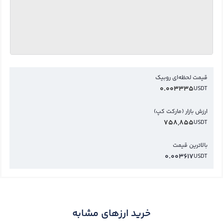
قیمت لحظه‌ای روبیک
0.003335
USDT
ارزش بازار (مارکت کپ)
758,855
USDT
بالاترین قیمت
0.003617
USDT
خرید ارزهای مشابه