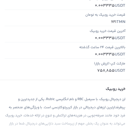
USDT
0.003335
قیمت خرید روبیک به تومان
TMN
621
آخرین قیمت خرید روبیک
USDT
0.003335
بالاترین قیمت ۲۴ ساعت گذشته
USDT
0.003335
مارکت کپ (ارزش بازار)
USDT
758,855
خرید روبیک
ارز دیجیتال روبیک، با سیمبل RBC و نام انگلیسی Rubic، یکی از جدیدترین و
پرطرفدارترین ارزهای دیجیتالی در بازار کریپتوکارنسی است. با ویژگی‌های منحصر به
فرد خود مانند صرفه‌جویی در هزینه‌های تراکنش و تنوع در ارائه خدمات، خرید روبیک
می‌تواند به عنوان یک بخش مهم از زیرساخت سبد دارایی‌های دیجیتال شما در بازار