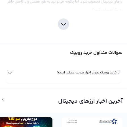
ارزهای دیجیتال محسوب شود. اما چگونه می‌توانید به طور مطمئن و با آرامش خاطر
روبیک خریداری کنید؟
استراتژی خرید روبیک، نیازمند دقت و تحقیقات کافی در بازار ارزهای دیجیتال است. بد
نیست ابتدا با مزایا و معایب روبیک آشنا شوید و در ادامه با راه‌های سرمایه‌گذاری در
این ارز به درستی آشنا شوید. این ارز در حال حاضر در صرافی‌های مختلف مانند
رابکس، کراکن و بایننس معامله می‌شود اما بد نیست قبل از تصمیم‌گیری،
سوالات متداول خرید روبیک
قیمت‌های ارائه شده در صرافی‌های مختلف را مقایسه کنید. همچنین به نوسانات
قیمتی در بازار و مشکلات قانونی موجود برای روبیک در برخی کشورها توجه داشته
باشید.
آیا خرید روبیک بدون احراز هویت ممکن است؟
فروش روبیک
با ورود به بازار ارزهای دیجیتال جدید، روبیک یکی از ارزهای محبوب تر و با توجه به نماد
RBC و نام انگلیسی Rubic، به سرعت در حال جذب توجه کاربران است. این ارز دیجیتال
آخرین اخبار ارزهای دیجیتال
که در شبکه های بلاکچین وجود دارد، به دلیل قیمت مناسب و ویژگی های منحصر
به فرد خود، به یکی از رقبای قدرتمند ارزهای دیجیتالی تبدیل شده است.
برای فروش روبیک، ابتدا بهتر است از اخبار و نمودارهای قیمت استفاده کنید تا زمان