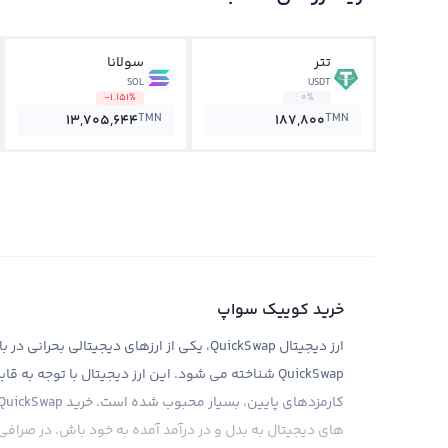
تتر
سولانا
SOL
USDT
-1.151%
0%
TMN
TMN
13,705,644
187,800
خرید کوییک سواپ
QuickSwap شناخته می شود. این ارز دیجیتال با توجه 