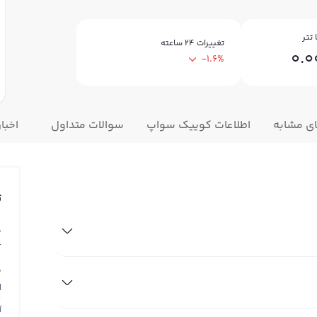
تتر
تغییرات ۲۴ ساعته
0.
-1.6%
ای مشابه
اطلاعات کوییک سواپ
سوالات متداول
اخبار
ت
ق
T
ق
N
آ