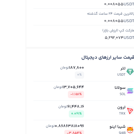
USD
0.008055
الاترین قیمت ۲۴ ساعت گذشته
USD
0.008055
ارکت کپ (ارزش بازار)
USD
5,292,074
یمت سایر ارزهای دیجیتال
187,800
تومان
تتر
0%
USDT
13,705,644
تومان
سولانا
-1.151%
SOL
61,448.16
تومان
ترون
0.061%
TRX
0.86863818096
تومان
شیبا اینو
-3.854%
SHIB