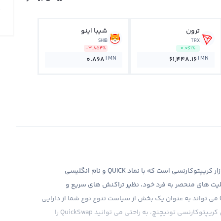
ترون
شیبا اینو
SHIB
TRX
-3.854%
0.061%
TMN
TMN
0.868
61,448.16
ارز دیجیتال QuickSwap، یکی از ارزهای دیجیتالی بحرانی در بازار کریپتوکارنسی است که با نماد QUICK و نام انگلیسی
به قابلیت های منحصر به فرد خود، نظیر تراکنش های سریع و
کارمزدهای پایین، بسیار محبوب شده است. خرید QuickSwap می تواند به عنوان یک بخش از سیاست تنوع نوع شما از دارایی
های دیجیتال به بدل و در درآمد آمده به خود باش. در صرافی کریپتوکارنسی تونیچنچ، به راحتی می توانید QuickSwap را