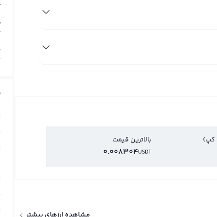
T
ب
T
م
T
ق
 کپ)
بالاترین قیمت
0.008304
USDT
مشاهده ارزهای بیشتر