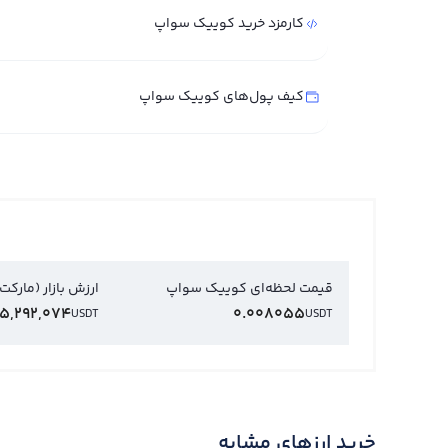
کارمزد خرید کوییک سواپ
کیف پول‌های کوییک سواپ
قیمت لحظه‌ای کوییک سواپ
ارزش بازار (مارکت
5,292,074
0.008055
USDT
USDT
خرید ارزهای مشابه