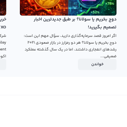
ل رالبکس می‌توانید از دو نوع پلتفرم تبدیل سریع و معامله
ید با قیمت جهانی کیت کوین و در کمترین زمان ممکن کیت کوین
دوج بخریم یا سولانا؟ بر طبق جدیدترین اخبار
یل کنید. در پنل معامله حرفه‌ای معامله شما با دیگر کاربران
تصمیم بگیرید!
TXO
‌های موجود در بازار به خرید و فروش کیت کوین بپردازید.
اگر امروز قصد سرمایه‌گذاری دارید، سؤال مهم این است:
دوج بخریم یا سولانا؟ هر دو رمزارز در بازار صعودی ۲۰۲۱
قیمت
رشدهای انفجاری داشتند، اما در یک سال گذشته عملکرد
ضعیفی...
اکوس
خواندن