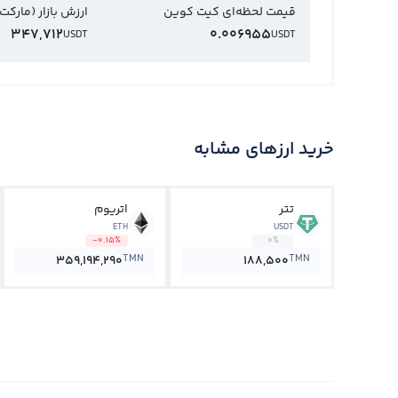
قیمت لحظه‌ای کیت کوین
ارزش بازار (مارکت
347,712
0.006955
USDT
USDT
خرید ارزهای مشابه
تتر
اتریوم
ETH
USDT
-0.15%
0%
TMN
TMN
359,194,290
188,500