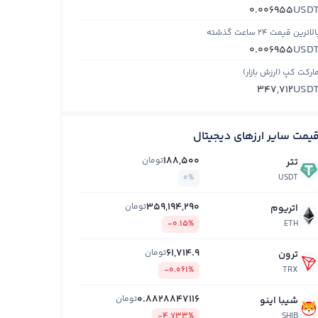
USD
0.006955
الاترین قیمت ۲۴ ساعت گذشته
USD
0.006955
ارکت کپ (ارزش بازار)
USD
347,712
یمت سایر ارزهای دیجیتال
188,500
تومان
تتر
0%
USDT
359,194,290
تومان
اتریوم
-0.15%
ETH
61,714.9
تومان
ترون
-0.061%
TRX
0.8828847116
تومان
شیبا اینو
-4.733%
SHIB