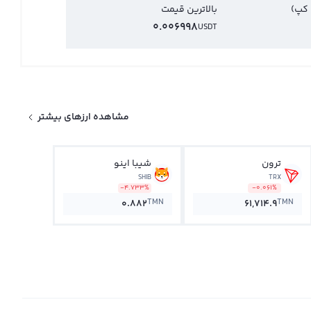
 کپ)
بالاترین قیمت
0.006998
USDT
مشاهده ارزهای بیشتر
ترون
شیبا اینو
SHIB
TRX
-4.733%
-0.061%
TMN
TMN
0.882
61,714.9